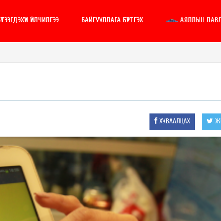
ҮТЭЭГДЭХҮҮН ҮЙЛЧИЛГЭЭ
БАЙГУУЛЛАГА БҮРТГЭХ
АЯЛЛЫН ЛАВ
ХУВААЛЦАХ
ЖИ