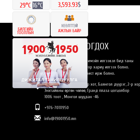
3,593.93
$
29°C
16°C
НЭЭЛТТЭЙ
БИЛГИЙН
АЖЛЫН БАЙР
ТООЛЛЫН
БИДЭНТЭЙ ХОЛБОГДОХ
Та бидэнлүү онлайнаар имэйл илгээвэл бид таны
хүсэлтэнд 24 цагийн дотор хариу илгээх болно.
Эсвэл өөрийн биеэр оффист ирж болно.
Монгол Улс, Улаанбаатар хот, Баянгол дүүрэг, 2-р хо
Энхтайвны өргөн чөлөө, Гранд плаза цогцолбор
1006 тоот , Монгол шуудан -46
+976-70111950
info@19001950.mn