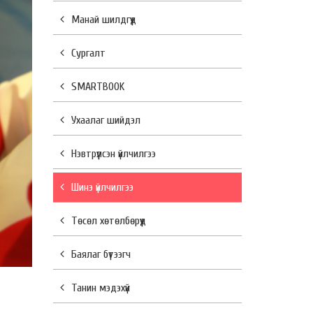
Манай шилдгүүд
Сургалт
SMARTBOOK
Ухаалаг шийдэл
Нэвтрүүлсэн үйлчилгээ
Шинэ үйлчилгээ
Төсөл хөтөлбөрүүд
Баялаг бүтээгч
Танин мэдэхүй