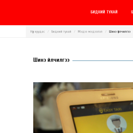
БИДНИЙ ТУХАЙ
Б
Нүүр хуудас
Бидний тухай
Мэдээ мэдээлэл
Шинэ үйлчилгээ
Шинэ үйлчилгээ