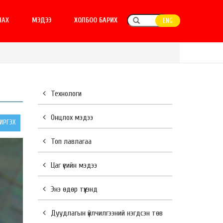
ЛАХ
МЭДЭЭ
ХОЛБОО БАРИХ
ENG
Технологи
Онцлох мэдээ
РГЭХ
Топ лавлагаа
Цаг үеийн мэдээ
Энэ өдөр түүхэнд
Дуудлагын үйлчилгээний нэгдсэн төв