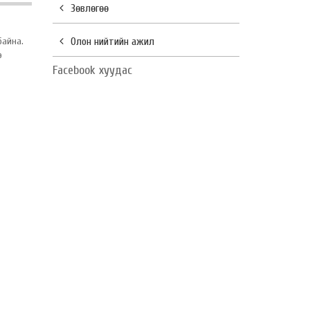
Зөвлөгөө
Олон нийтийн ажил
байна.
э
Facebook хуудас