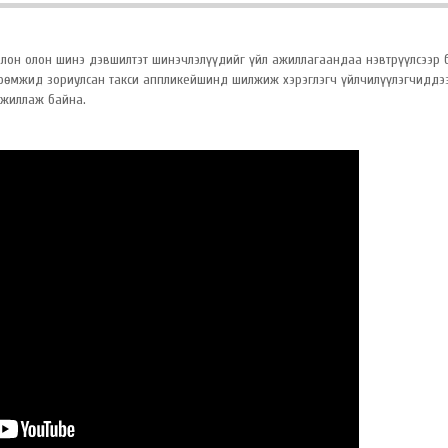
 олон олон шинэ дэвшилтэт шинэчлэлүүдийг үйл ажиллагаандаа нэвтрүүлсээр 
өөрөмжид зориулсан такси аппликейшинд шилжиж хэрэглэгч үйлчилүүлэгчиддэ
ажиллаж байна.