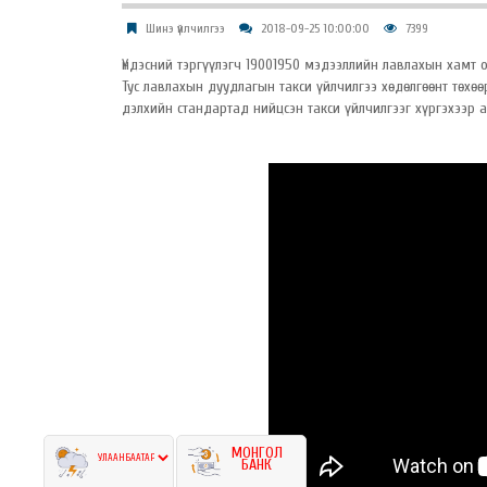
Шинэ үйлчилгээ
2018-09-25 10:00:00
7399
Үндэсний тэргүүлэгч 19001950 мэдээллийн лавлахын хамт
Тус лавлахын дуудлагын такси үйлчилгээ хөдөлгөөнт төх
дэлхийн стандартад нийцсэн такси үйлчилгээг хүргэхээр 
МОНГОЛ
БАНК