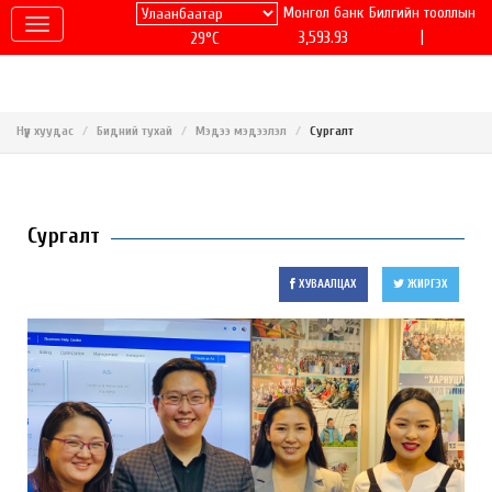
Монгол банк
Билгийн тооллын
|
3,593.93
29°C
Нүүр хуудас
Бидний тухай
Мэдээ мэдээлэл
Сургалт
Сургалт
ХУВААЛЦАХ
ЖИРГЭХ