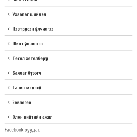
Ухаалаг шийдэл
Нэвтрүүлсэн үйлчилгээ
Шинэ үйлчилгээ
Төсөл хөтөлбөрүүд
Баялаг бүтээгч
Танин мэдэхүй
Зөвлөгөө
Олон нийтийн ажил
Facebook хуудас