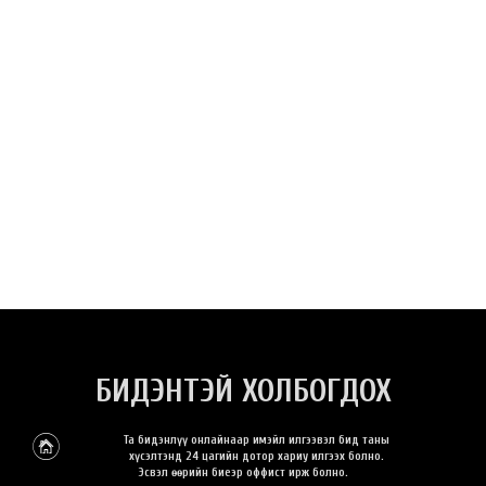
БИДЭНТЭЙ ХОЛБОГДОХ
Та бидэнлүү онлайнаар имэйл илгээвэл бид таны
хүсэлтэнд 24 цагийн дотор хариу илгээх болно.
Эсвэл өөрийн биеэр оффист ирж болно.