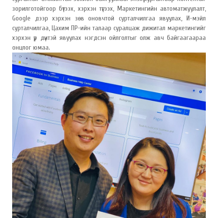
зорилготойгоор бүтээх, хэрхэн түгээх, Маркетингийн автоматжуулалт,
Google дээр хэрхэн зөв оновчтой сурталчилгаа явуулах, И-мэйл
сурталчилгаа, Цахим ПР-ийн талаар суралцаж дижитал маркетингийг
хэрхэн үр дүнтэй явуулах нэгдсэн ойлголтыг олж авч байгаагаараа
онцлог юмаа.