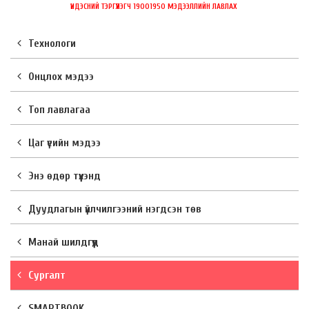
ҮНДЭСНИЙ ТЭРГҮҮЛЭГЧ 19001950 МЭДЭЭЛЛИЙН ЛАВЛАХ
Технологи
Онцлох мэдээ
Топ лавлагаа
Цаг үеийн мэдээ
Энэ өдөр түүхэнд
Дуудлагын үйлчилгээний нэгдсэн төв
Манай шилдгүүд
Сургалт
SMARTBOOK