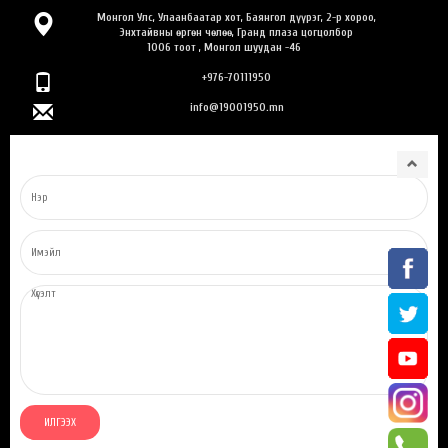
Монгол Улс, Улаанбаатар хот, Баянгол дүүрэг, 2-р хороо,
Энхтайвны өргөн чөлөө, Гранд плаза цогцолбор
1006 тоот , Монгол шуудан -46
+976-70111950
info@19001950.mn