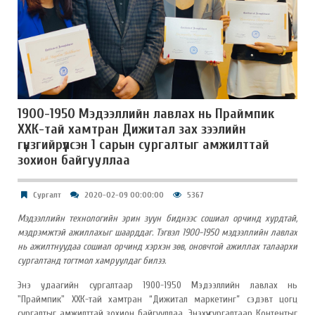
1900-1950 Мэдээллийн лавлах нь Праймпик
ХХК-тай хамтран Дижитал зах зээлийн
гүнзгийрүүлсэн 1 сарын сургалтыг амжилттай
зохион байгууллаа
Сургалт
2020-02-09 00:00:00
5367
Мэдээллийн технологийн эрин зуун биднээс сошиал орчинд хурдтай,
мэдрэмжтэй ажиллахыг шаарддаг. Тэгвэл 1900-1950 мэдээллийн лавлах
нь ажилтнуудаа сошиал орчинд хэрхэн зөв, оновчтой ажиллах талаархи
сургалтанд тогтмол хамруулдаг билээ.
Энэ удаагийн сургалтаар 1900-1950 Мэдээллийн лавлах нь
"Праймпик" ХХК-тай хамтран “Дижитал маркетинг” сэдэвт цогц
сургалтыг амжилттай зохион байгууллаа.
Энэхүү сургалтаар Контентыг