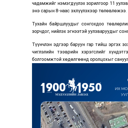
чадамжийг нэмэгдүүлэх зорилгоор 11 уулзв
энэ сарын 8-наас эхлүүлэхээр төлөвлөжээ.
Тухайн байршлуудыг сонгохдоо төвлөрлий
зорчдог, нийлэх эгнээтэй уулзваруудыг сон
Түүнчлэн эдгээр баруун гар тийш эргэх з
чиглэлийн тээврийн хэрэгслийг хүндэт
болгоомжтой хөдөлгөөнд оролцохыг сануул