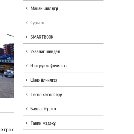
Манай шилдгүүд
Сургалт
SMARTBOOK
Ухаалаг шийдэл
Нэвтрүүлсэн үйлчилгээ
Шинэ үйлчилгээ
Төсөл хөтөлбөрүүд
Баялаг бүтээгч
Танин мэдэхүй
втрэх