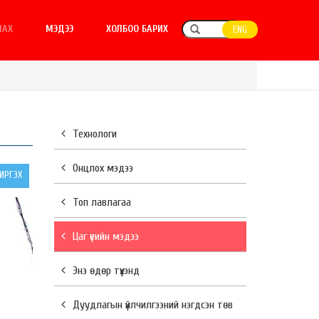
ЛАХ
МЭДЭЭ
ХОЛБОО БАРИХ
ENG
Технологи
Онцлох мэдээ
РГЭХ
Топ лавлагаа
Цаг үеийн мэдээ
Энэ өдөр түүхэнд
Дуудлагын үйлчилгээний нэгдсэн төв