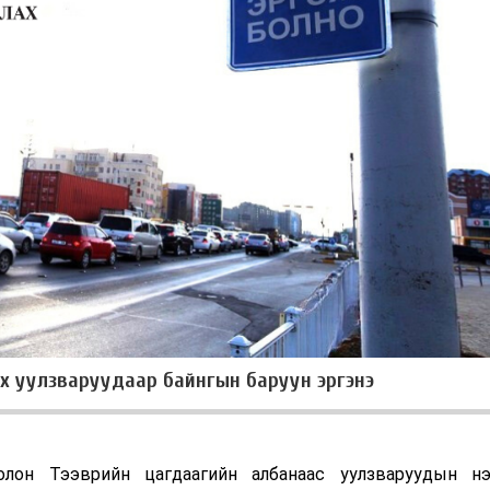
х уулзваруудаар байнгын баруун эргэнэ
лон Тээврийн цагдаагийн албанаас уулзваруудын нэ