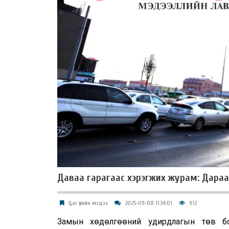
Даваа гарагаас хэрэгжих журам: Дараа
Цаг үеийн мэдээ
2025-09-08 11:34:01
912
Замын хөдөлгөөний удирдлагын төв бо