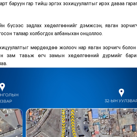
арт баруун гар тийш эргэх зохицуулалтыг ирэх даваа гара
н бүсээс задлах хөдөлгөөнийг дэмжсэн, явган зорчиг
госон талаар холбогдох албаныхан онцоллоо.
охицуулалтыг мөрдөхдөө жолооч нар явган зорчигч болон
гэн зам тавьж өгч замын хөдөлгөөний дүрмийг барим
ав.