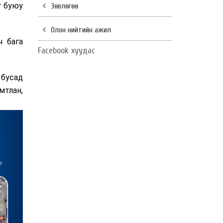
г буюу
Зөвлөгөө
Олон нийтийн ажил
ч бага
Facebook хуудас
 бусад
тлан,