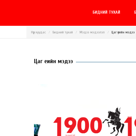
БИДНИЙ ТУХАЙ
Б
Нүүр хуудас
Бидний тухай
Мэдээ мэдээлэл
Цаг үеийн мэдээ
Цаг үеийн мэдээ