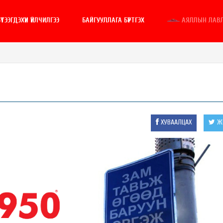
ҮТЭЭГДЭХҮҮН ҮЙЛЧИЛГЭЭ
БАЙГУУЛЛАГА БҮРТГЭХ
АЯЛЛЫН ЛАВ
ХУВААЛЦАХ
ЖИ