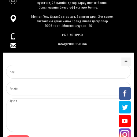
хүсэлтэнд 24 цагийн дотор хариу илгээх болно.
Эсвэл өөрийн биеэр оффист ирж болно.
Монгол Улс, Улаанбаатар хот, Баянгол дүүрэг, 2-р хороо,
Энхтайвны өргөн чөлөө, Гранд плаза цогцолбор
1006 тоот , Монгол шуудан -46
+976-70111950
info@19001950.mn