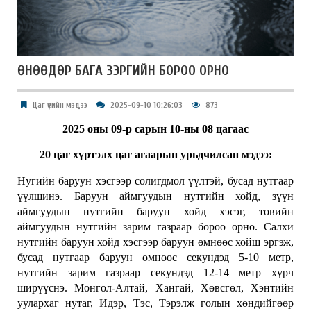
ӨНӨӨДӨР БАГА ЗЭРГИЙН БОРОО ОРНО
Цаг үеийн мэдээ
2025-09-10 10:26:03
873
2025 оны 09-р сарын 10-ны 08 цагаас
20 цаг хүртэлх цаг агаарын урьдчилсан мэдээ:
Нугийн баруун хэсгээр солигдмол үүлтэй, бусад нутгаар
үүлшинэ. Баруун аймгуудын нутгийн хойд, зүүн
аймгуудын нутгийн баруун хойд хэсэг, төвийн
аймгуудын нутгийн зарим газраар бороо орно. Салхи
нутгийн баруун хойд хэсгээр баруун өмнөөс хойш эргэж,
бусад нутгаар баруун өмнөөс секундэд 5-10 метр,
нутгийн зарим газраар секундэд 12-14 метр хүрч
ширүүснэ. Монгол-Алтай, Хангай, Хөвсгөл, Хэнтийн
уулархаг нутаг, Идэр, Тэс, Тэрэлж голын хөндийгөөр