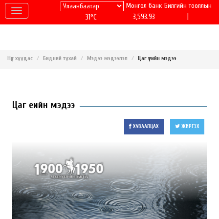
Монгол банк
Билгийн тооллын
|
3,593.93
31°C
Нүүр хуудас
Бидний тухай
Мэдээ мэдээлэл
Цаг үеийн мэдээ
Цаг үеийн мэдээ
ХУВААЛЦАХ
ЖИРГЭХ