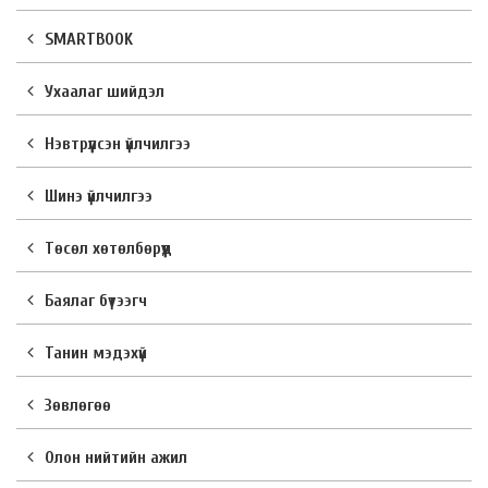
SMARTBOOK
Ухаалаг шийдэл
Нэвтрүүлсэн үйлчилгээ
Шинэ үйлчилгээ
Төсөл хөтөлбөрүүд
Баялаг бүтээгч
Танин мэдэхүй
Зөвлөгөө
Олон нийтийн ажил