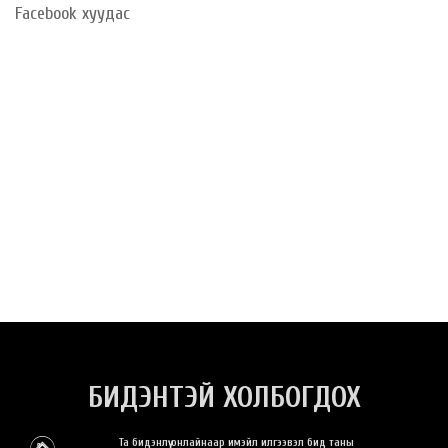
Facebook хуудас
БИДЭНТЭЙ ХОЛБОГДОХ
Та бидэнлүү онлайнаар имэйл илгээвэл бид таны