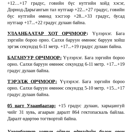
+12…+17 градус, говийн бүс нутгийн хойд хэсэг,
Дорнод-Дарьгангын тал нутгаар +22...+27 градус, говийн
бүс нутгийн өмнөд хэсгээр +28...+33 градус, бусад
нутгаар +17...+22 градус дулаан байна.
УЛААНБААТАР ХОТ ОРЧМООР
:
Үүлэрхэг. Бага
зэргийн бороо орно. Салхи баруун өмнөөс баруун хойш
эргэж секундэд 6-11 метр. +17...+19 градус дулаан байна.
БАГАНУУР ОРЧМООР:
Үүлэрхэг. Бага зэргийн бороо
орно. Салхи баруун өмнөөс секундэд 6-11 метр. +17...+19
градус дулаан байна.
ТЭРЭЛЖ ОРЧМООР:
Үүлэрхэг. Бага зэргийн бороо
орно. Салхи баруун өмнөөс секундэд 5-10 метр. +15...+17
градус дулаан байна.
05 цагт Улаанбаатар:
+15 градус дулаан, харьцангуй
чийг 31 хувь, агаарын даралт 864 гектопаскаль байлаа.
Даралт өдөртөө тогтвортой байна.
Улаанбаатар хотын ойрын өдрүүдийн болон орон