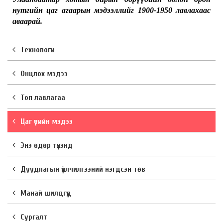
нутгийн цаг агаарын мэдээллийг 1900-1950 лавлахаас
аваарай.
Технологи
Онцлох мэдээ
Топ лавлагаа
Цаг үеийн мэдээ
Энэ өдөр түүхэнд
Дуудлагын үйлчилгээний нэгдсэн төв
Манай шилдгүүд
Сургалт