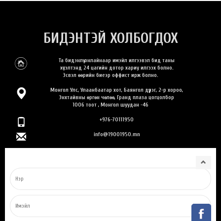
БИДЭНТЭЙ ХОЛБОГДОХ
Та бидэнлүү онлайнаар имэйл илгээвэл бид таны
хүсэлтэнд 24 цагийн дотор хариу илгээх болно.
Эсвэл өөрийн биеэр оффист ирж болно.
Монгол Улс, Улаанбаатар хот, Баянгол дүүрэг, 2-р хороо,
Энхтайвны өргөн чөлөө, Гранд плаза цогцолбор
1006 тоот , Монгол шуудан -46
+976-70111950
info@19001950.mn