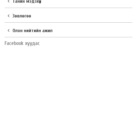
Танин мэдэхүй
Зөвлөгөө
Олон нийтийн ажил
Facebook хуудас