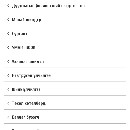
Дуудлагын үйлчилгээний нэгдсэн төв
Манай шилдгүүд
Сургалт
SMARTBOOK
Ухаалаг шийдэл
Нэвтрүүлсэн үйлчилгээ
Шинэ үйлчилгээ
Төсөл хөтөлбөрүүд
Баялаг бүтээгч