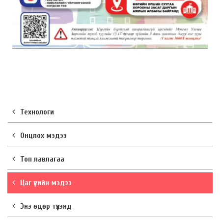
Технологи
Онцлох мэдээ
Топ лавлагаа
Цаг үеийн мэдээ
Энэ өдөр түүхэнд