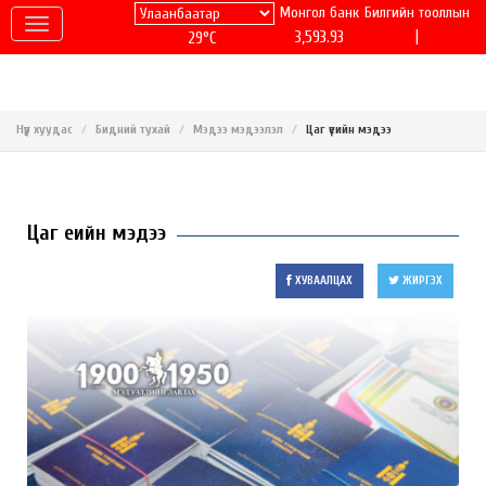
Монгол банк
Билгийн тооллын
|
3,593.93
29°C
Нүүр хуудас
Бидний тухай
Мэдээ мэдээлэл
Цаг үеийн мэдээ
Цаг үеийн мэдээ
ХУВААЛЦАХ
ЖИРГЭХ