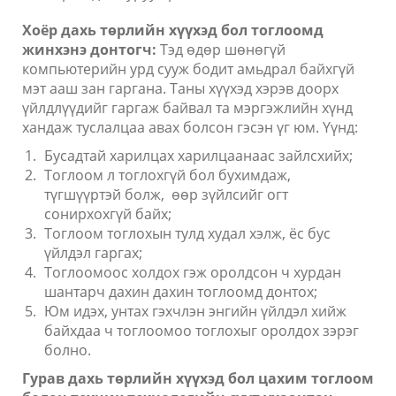
Хоёр дахь төрлийн хүүхэд бол тоглоомд
жинхэнэ донтогч:
Тэд өдөр шөнөгүй
компьютерийн урд сууж бодит амьдрал байхгүй
мэт ааш зан гаргана. Таны хүүхэд хэрэв доорх
үйлдлүүдийг гаргаж байвал та мэргэжлийн хүнд
хандаж туслалцаа авах болсон гэсэн үг юм. Үүнд:
Бусадтай харилцах харилцаанаас зайлсхийх;
Тоглоом л тоглохгүй бол бухимдаж,
түгшүүртэй болж, өөр зүйлсийг огт
сонирхохгүй байх;
Тоглоом тоглохын тулд худал хэлж, ёс бус
үйлдэл гаргах;
Тоглоомоос холдох гэж оролдсон ч хурдан
шантарч дахин дахин тоглоомд донтох;
Юм идэх, унтах гэхчлэн энгийн үйлдэл хийж
байхдаа ч тоглоомоо тоглохыг оролдох зэрэг
болно.
Гурав дахь төрлийн хүүхэд бол цахим тоглоом