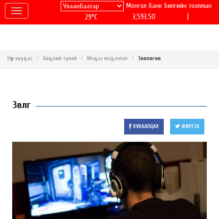
Монгол банк
Билгийн тооллын
|
3,593.50
29°C
Нүүр хуудас
Бидний тухай
Мэдээ мэдээлэл
Зөвлөгөө
Зөвлөгөө
ХУВААЛЦАХ
ЖИРГЭХ