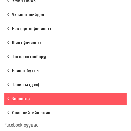
SMARTBOOK
Ухаалаг шийдэл
Нэвтрүүлсэн үйлчилгээ
Шинэ үйлчилгээ
Төсөл хөтөлбөрүүд
Баялаг бүтээгч
Танин мэдэхүй
Зөвлөгөө
Олон нийтийн ажил
Facebook хуудас