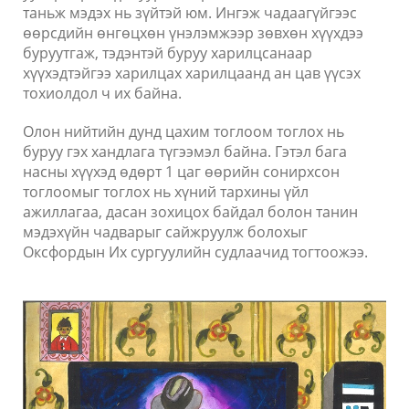
таньж мэдэх нь зүйтэй юм. Ингэж чадаагүйгээс
өөрсдийн өнгөцхөн үнэлэмжээр зөвхөн хүүхдээ
буруутгаж, тэдэнтэй буруу харилцсанаар
хүүхэдтэйгээ харилцах харилцаанд ан цав үүсэх
тохиолдол ч их байна.
Олон нийтийн дунд цахим тоглоом тоглох нь
буруу гэх хандлага түгээмэл байна. Гэтэл бага
насны хүүхэд өдөрт 1 цаг өөрийн сонирхсон
тоглоомыг тоглох нь хүний тархины үйл
ажиллагаа, дасан зохицох байдал болон танин
мэдэхүйн чадварыг сайжруулж болохыг
Оксфордын Их сургуулийн судлаачид тогтоожээ.