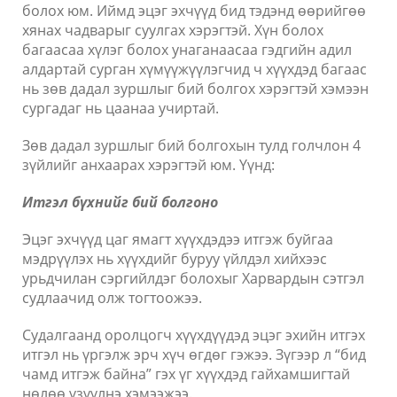
болох юм. Иймд эцэг эхчүүд бид тэдэнд өөрийгөө
хянах чадварыг суулгах хэрэгтэй. Хүн болох
багаасаа хүлэг болох унаганаасаа гэдгийн адил
алдартай сурган хүмүүжүүлэгчид ч хүүхдэд багаас
нь зөв дадал зуршлыг бий болгох хэрэгтэй хэмээн
сургадаг нь цаанаа учиртай.
Зөв дадал зуршлыг бий болгохын тулд голчлон 4
зүйлийг анхаарах хэрэгтэй юм. Үүнд:
Итгэл бүхнийг бий болгоно
Эцэг эхчүүд цаг ямагт хүүхдэдээ итгэж буйгаа
мэдрүүлэх нь хүүхдийг буруу үйлдэл хийхээс
урьдчилан сэргийлдэг болохыг Харвардын сэтгэл
судлаачид олж тогтоожээ.
Судалгаанд оролцогч хүүхдүүдэд эцэг эхийн итгэх
итгэл нь үргэлж эрч хүч өгдөг гэжээ. Зүгээр л “бид
чамд итгэж байна” гэх үг хүүхдэд гайхамшигтай
нөлөө үзүүлнэ хэмээжээ.