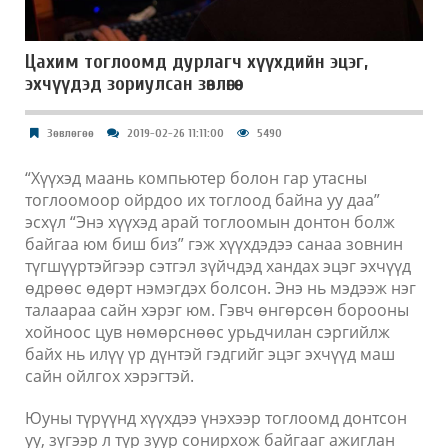
Цахим тоглоомд дурлагч хүүхдийн эцэг,
эхчүүдэд зориулсан зөвлөгөө
Зөвлөгөө
2019-02-26 11:11:00
5490
“Хүүхэд маань компьютер болон гар утасны
тоглоомоор ойрдоо их тоглоод байна уу даа”
эсхүл “Энэ хүүхэд арай тоглоомын донтон болж
байгаа юм биш биз” гэж хүүхдэдээ санаа зовнин
түгшүүртэйгээр сэтгэл зүйчдэд хандах эцэг эхчүүд
өдрөөс өдөрт нэмэгдэх болсон. Энэ нь мэдээж нэг
талаараа сайн хэрэг юм. Гэвч өнгөрсөн борооны
хойноос цув нөмөрснөөс урьдчилан сэргийлж
байх нь илүү үр дүнтэй гэдгийг эцэг эхчүүд маш
сайн ойлгох хэрэгтэй.
Юуны түрүүнд хүүхдээ үнэхээр тоглоомд донтсон
уу, зүгээр л түр зуур сонирхож байгааг ажиглан