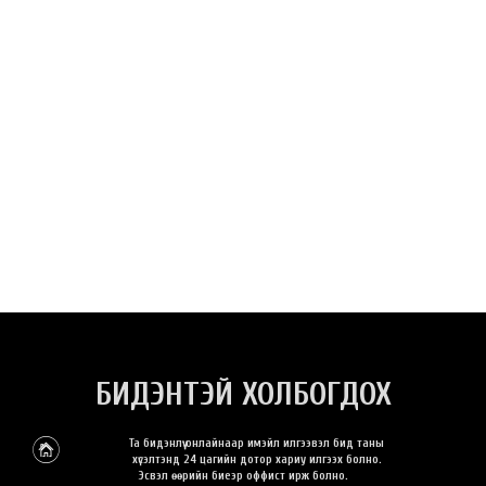
БИДЭНТЭЙ ХОЛБОГДОХ
Та бидэнлүү онлайнаар имэйл илгээвэл бид таны
хүсэлтэнд 24 цагийн дотор хариу илгээх болно.
Эсвэл өөрийн биеэр оффист ирж болно.