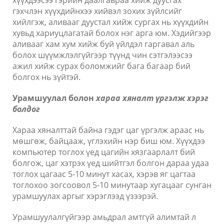
хүүхдээсээ гэрийн даалгавраа хийж дуусгах
гэхчлэн хүүхдийнхээ хийвэл зохих зүйлсийг
хийлгэж, аливааг дуустал хийж сургах нь хүүхдийн
хувьд хариуцлагатай болох нэг арга юм. Хэдийгээр
аливааг хам хум хийж буй үйлдэл гаргавал аль
болох шүүмжлэлгүйгээр түүнд чин сэтгэлээсээ
ажил хийж сурах боломжийг бага багаар бий
болгох нь зүйтэй.
Урамшуулал болон
хараа хяналт үргэлж хэрэг
болдог
Хараа хяналттай байна гэдэг цаг үргэлж араас нь
мөшгөж, байцааж, үглэхийн нэр биш юм. Хүүхдээ
компьютер тоглох үед цагийн хязгаарлалт бий
болгож, цаг хэтрэх үед шийтгэл болгон дараа удаа
тоглох цагаас 5-10 минут хасах, хэрэв яг цагтаа
тоглохоо зогсоовол 5-10 минутаар хугацааг сунган
урамшуулах аргыг хэрэглээд үзээрэй.
Урамшуулалгүйгээр амьдрал амтгүй алимтай л