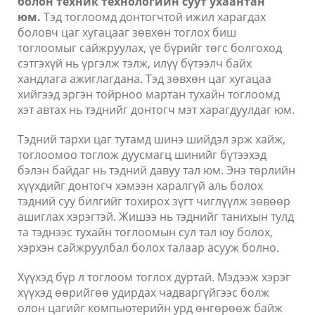
болон техник технологийн суут ухаантан
юм.
Тэд тоглоомд донтогчтой ижил харагдах
боловч цаг хугацааг зөвхөн тоглох биш
тоглоомыг сайжруулах, үе бүрийг төгс болгоход
сэтгэхүй нь үргэлж тэлж, илүү бүтээлч байх
хандлага ажиглагдана. Тэд зөвхөн цаг хугацаа
хийгээд эргэн тойрноо мартан тухайн тоглоомд
хэт автах нь тэднийг донтогч мэт харагдуулдаг юм.
Тэдний тархи цаг тутамд шинэ шийдэл эрж хайж,
тоглоомоо тоглож дуусмагц шинийг бүтээхэд
бэлэн байдаг нь тэдний давуу тал юм. Энэ төрлийн
хүүхдийг донтогч хэмээн харалгүй аль болох
тэдний суу билгийг тохирох зүгт чиглүүлж зөвөөр
ашиглах хэрэгтэй. Жишээ нь тэднийг танихын тулд
та тэднээс тухайн тоглоомын сул тал юу болох,
хэрхэн сайжруулбал болох талаар асууж болно.
Хүүхэд бүр л тоглоом тоглох дуртай. Мэдээж хэрэг
хүүхэд өөрийгөө удирдах чадваргүйгээс болж
олон цагийг компьютерийн урд өнгөрөөж байж