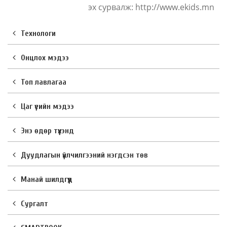
эх сурвалж: http://www.ekids.mn
Технологи
Онцлох мэдээ
Топ лавлагаа
Цаг үеийн мэдээ
Энэ өдөр түүхэнд
Дуудлагын үйлчилгээний нэгдсэн төв
Манай шилдгүүд
Сургалт