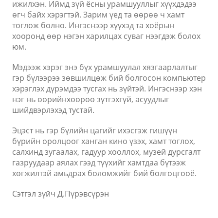
ижилхэн. Иймд зүй ёсны урамшууллыг хүүхдэдээ
өгч байх хэрэгтэй. Зарим үед та өөрөө ч хамт
тоглож болно. Ингэснээр хүүхэд та хоёрын
хооронд өөр нэгэн харилцах суваг нээгдэж болох
юм.
Мэдээж хэрэг энэ бүх урамшуулал хязгаарлалтыг
гэр бүлээрээ зөвшилцөж бий болгосон компьютер
хэрэглэх дүрэмдээ тусгах нь зүйтэй. Ингэснээр хэн
нэг нь өөрийнхөөрөө зүтгэхгүй, асуудлыг
шийдвэрлэхэд тустай.
Эцэст нь гэр бүлийн цагийг ихэсгэж гишүүн
бүрийн оролцоог ханган кино үзэх, хамт тоглох,
салхинд зугаалах, гадуур хооллох, музей дурсгалт
газруудаар аялах гээд түүхийг хамтдаа бүтээж
хөгжилтэй амьдрах боломжийг бий болгоцгооё.
Сэтгэл зүйч Д.Пүрэвсүрэн