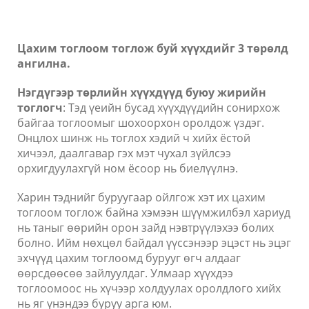
Цахим тоглоом тоглож буй хүүхдийг 3 төрөлд
ангилна.
Нэгдүгээр төрлийн хүүхдүүд буюу жирийн
тоглогч
: Тэд үеийн бусад хүүхдүүдийн сонирхож
байгаа тоглоомыг шохоорхон оролдож үздэг.
Онцлох шинж нь тоглох хэдий ч хийх ёстой
хичээл, даалгавар гэх мэт чухал зүйлсээ
орхигдуулахгүй ном ёсоор нь биелүүлнэ.
Харин тэднийг буруугаар ойлгож хэт их цахим
тоглоом тоглож байна хэмээн шүүмжилбэл хариуд
нь таныг өөрийн орон зайд нэвтрүүлэхээ болих
болно. Ийм нөхцөл байдал үүссэнээр эцэст нь эцэг
эхчүүд цахим тоглоомд бурууг өгч алдааг
өөрсдөөсөө зайлуулдаг. Улмаар хүүхдээ
тоглоомоос нь хүчээр холдуулах оролдлого хийх
нь яг үнэндээ буруу арга юм.