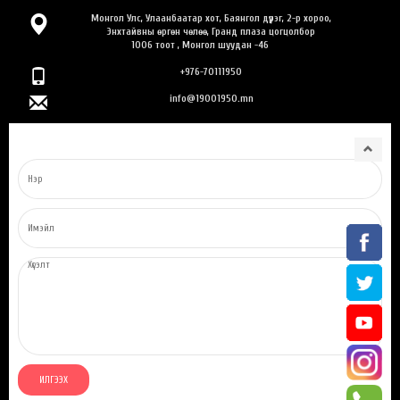
Монгол Улс, Улаанбаатар хот, Баянгол дүүрэг, 2-р хороо,
Энхтайвны өргөн чөлөө, Гранд плаза цогцолбор
1006 тоот , Монгол шуудан -46
+976-70111950
info@19001950.mn