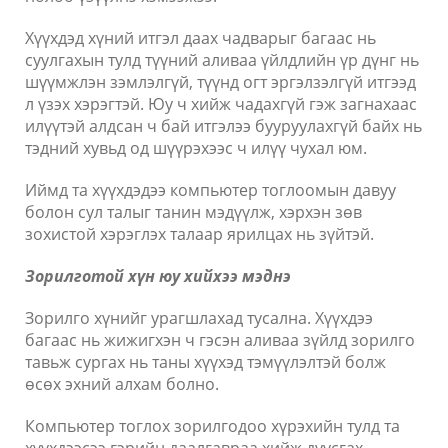
Хүүхдэд хүний итгэл даах чадварыг багаас нь
суулгахын тулд түүний аливаа үйлдлийн үр дүнг нь
шүүмжлэн зэмлэлгүй, түүнд огт эргэлзэлгүй итгээд
л үзэх хэрэгтэй. Юу ч хийж чадахгүй гэж загнахаас
илүүтэй алдсан ч бай итгэлээ бууруулахгүй байх нь
тэдний хувьд од шүүрэхээс ч илүү чухал юм.
Иймд та хүүхдэдээ компьютер тоглоомын давуу
болон сул талыг танин мэдүүлж, хэрхэн зөв
зохистой хэрэглэх талаар ярилцах нь зүйтэй.
Зорилготой хүн юу хийхээ мэднэ
Зорилго хүнийг урагшлахад тусална. Хүүхдээ
багаас нь жижигхэн ч гэсэн аливаа зүйлд зорилго
тавьж сургах нь таны хүүхэд тэмүүлэлтэй болж
өсөх эхний алхам болно.
Компьютер тоглох зорилгодоо хүрэхийн тулд та