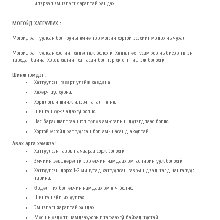
илэрвэл эмнэлэгт яаралтай хандах
МОГОЙД ХАТГУУЛАХ :
Могойд хатгуулсан бол юуны өмнө тэр могойн хортой эсэхийг мэдэх нь чухал.
Могойд хатгуулсан хэсгийг хөдөлгөж болохгүй. Хөдөлгөх тусам хор нь биеэр түргэн
тархдаг байна. Хэрэв хөлийг хатгасан бол тэр хүн огт гишгэж болохгүй.
Шинж тэмдэг :
Хатгуулсан газарт улайж хавдана.
Хөхөрч цус хурна.
Хордлогын шинж илэрч таталт өгнө.
Шингэн ууж чадахгүй болно.
Нас барах шалтгаан гол төлөв амьсгалын дутагдлаас болно.
Хортой могойд хатгуулсан бол амь насанд аюултай.
Авах арга хэмжээ :
Хатгуулсан газрыг амаараа сорж болохгүй.
Эмчийн зөвшөөрөлгүйгээр өвчин намдаах эм, аспирин ууж болохгүй.
Хатгуулсан дороо 1-2 минутад хатгуулсан газрын дээд талд чангалуур
тавина.
Өвдөлт их бол өвчин намдаах эм өгч болно.
Шингэн зүйл их уулгах
Эмнэлэгт яаралтай хандах
Мөс нь өвдөлт намдаах,хорыг тархаахгүй байхад тустай