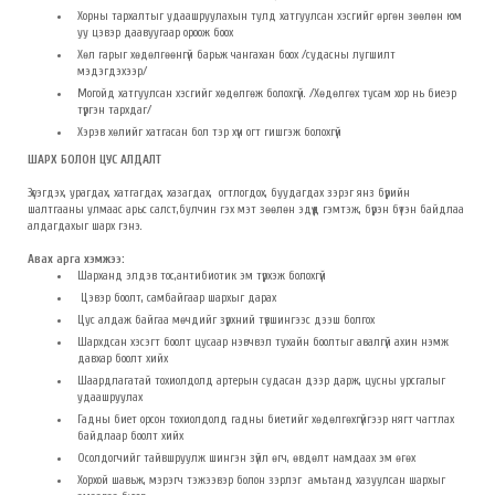
Хорны тархалтыг удаашруулахын тулд хатгуулсан хэсгийг өргөн зөөлөн юм
уу цэвэр даавуугаар ороож боох
Хөл гарыг хөдөлгөөнгүй барьж чангахан боох /судасны лугшилт
мэдэгдэхээр/
Могойд хатгуулсан хэсгийг хөдөлгөж болохгүй. /Хөдөлгөх тусам хор нь биеэр
түргэн тархдаг/
Хэрэв хөлийг хатгасан бол тэр хүн огт гишгэж болохгүй
ШАРХ БОЛОН ЦУС АЛДАЛТ
Зүсэгдэх, урагдах, хатгагдах, хазагдах, огтлогдох, буудагдах зэрэг янз бүрийн
шалтгааны улмаас арьс салст,булчин гэх мэт зөөлөн эдүүд гэмтэж, бүрэн бүтэн байдлаа
алдагдахыг шарх гэнэ.
Авах арга хэмжээ:
Шарханд элдэв тос,антибиотик эм түрхэж болохгүй
Цэвэр боолт, самбайгаар шархыг дарах
Цус алдаж байгаа мөчдийг зүрхний түвшингээс дээш болгох
Шархдсан хэсэгт боолт цусаар нэвчвэл тухайн боолтыг авалгүй ахин нэмж
давхар боолт хийх
Шаардлагатай тохиолдолд артерын судасан дээр дарж, цусны урсгалыг
удаашруулах
Гадны биет орсон тохиолдолд гадны биетийг хөдөлгөхгүйгээр нягт чагтлах
байдлаар боолт хийх
Осолдогчийг тайвшруулж шингэн зүйл өгч, өвдөлт намдаах эм өгөх
Хорхой шавьж, мэрэгч тэжээвэр болон зэрлэг амьтанд хазуулсан шархыг