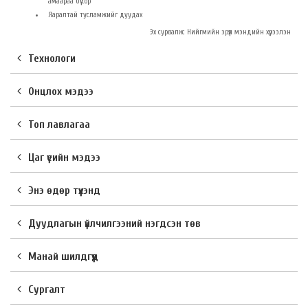
амаараа бүү сор
Яаралтай тусламжийг дуудах
Эх сурвалж: Нийгмийн эрүүл мэндийн хүрээлэн
Технологи
Онцлох мэдээ
Топ лавлагаа
Цаг үеийн мэдээ
Энэ өдөр түүхэнд
Дуудлагын үйлчилгээний нэгдсэн төв
Манай шилдгүүд
Сургалт