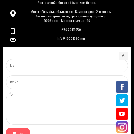
Эсвэл өөрийн биеэр оффист ирж болно.
Монгол Улс, Улаанбаатар хот, Баянгол дүүрэг, 2-р хороо,
Энхтайвны өргөн чөлөө, Гранд плаза цогцолбор
1006 тоот , Монгол шуудан -46
+976-70111950
info@19001950.mn