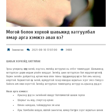
Могой болон хорхой шавьжид хатгуулбал
ямар арга хэмжээ авах вэ?
Зөвлөгөө
2021-08-10 17:07:00
3488
ШАВЬЖ ХОРХОЙД ХАТГУУЛАХ
Зуны улиралд хүмүүс зөгий, хэдгэнэ, могойд хатгуулах нь элбэг тохиолддог. Шавьжинд
хатгуулсан дороо өвдөж улайн хавддаг. Зөгийд цөөн хатгуулсан бол хордлого үүсгэхгүй.
Харин зөгийн дайралтад өртөж маш олон тооны гүвдрүү, хавдар үүссэн бол амь насанд
аюултай. Харшилтай хүн зөгий, шумуултай газар явахдаа харшлын эсрэг эмээ биедээ
байнга авч явах хэрэгтэй. Зөгийд хатгуулсан тохиолдолд хатгуур нь арьсанд үлддэг.
Авах арга хэмжээ:
Арьсанд үлдсэн зөгийний хошууг болгоомжтой шахаж гаргах
Шархыг нь иод, спиртээр арчих
Өвчин намдаах, тайвшруулах эм өгөх
Арьс бамбайж хавдах, хоолой сөөнгөтөх, хамар битүүрэх зэрэг харшлын шинж