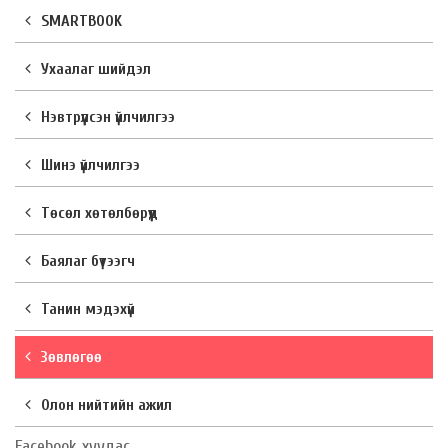
SMARTBOOK
Ухаалаг шийдэл
Нэвтрүүлсэн үйлчилгээ
Шинэ үйлчилгээ
Төсөл хөтөлбөрүүд
Баялаг бүтээгч
Танин мэдэхүй
Зөвлөгөө
Олон нийтийн ажил
Facebook хуудас