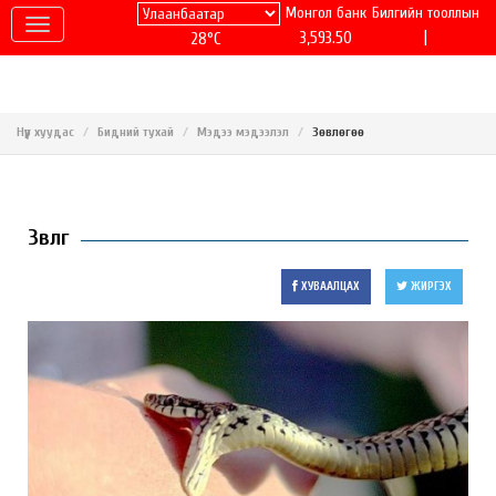
Монгол банк
Билгийн тооллын
|
3,593.50
28°C
Нүүр хуудас
Бидний тухай
Мэдээ мэдээлэл
Зөвлөгөө
Зөвлөгөө
ХУВААЛЦАХ
ЖИРГЭХ