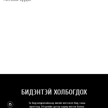
БИДЭНТЭЙ ХОЛБОГДОХ
Та бидэнлүү онлайнаар имэйл илгээвэл бид таны
хүсэлтэнд 24 цагийн дотор хариу илгээх болно.