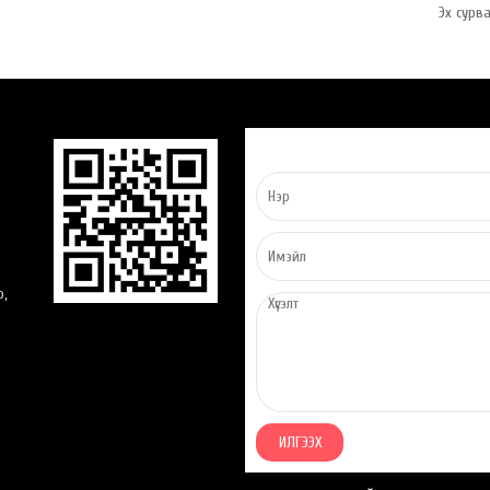
Эх сурв
о,