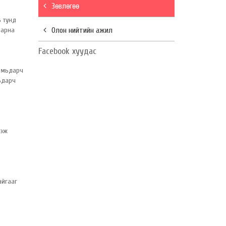
Зөвлөгөө
ь тунд
аарна
Олон нийтийн ажил
Facebook хуудас
 амьдарч
ьдарч
гэж
айгааг