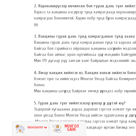
2. Коронавирусээр өвчилсөн бол гурав дахь тунг хийл
Хэрвээ та вакцины нэгдүгээр тунд хамрагдаад коронавир
хамрагдах боломжтой. Харин хоёр тунд бүрэн хамрагдаад
уу.
3. Вакцины гурав дахь тунд хамрагдахын тулд хаана 
Вакцины гурав дахь тунд хамрагдахын тулд та харьяа айм
байгаа бол гэрийнхээ ойролцоо вакцины цэгүүдийн мэдээл
байгаа бол аймаг, орон нутгийнхаа эрүүл мэндийн байгу
Мөн 119 дугаар руу залгаж хаяг байршлын мэдээллийг а
4. Ямар вакцин хийлгэх вэ. Вакцин хольж хийлгэх бо
Нэмэлт тунг та хийлгэхдээ Монгол Улсад байгаа Комирне
болно.
Мөн вакцины цэгүүдэд байрлах эмчид үзүүлэхдээ хоёр төр
5. Гурав дахь тунг хийлгэснээр үнэхээр үр дүнтэй юу?
Тодорхой хугацааны дараа дархлал сэргээх нэмэлт тун хи
олон улсад болон Монгол Улсад хийсэн судалгааны үр дүнгү
Монгол Улсад вакцины дархлаа сэргээх нэмэлт тунд хамр
МОНГОЛ
хоногийн дараа 0.1 хувь нь л халдварт өртсөн бөгөөд энэ
БАНК