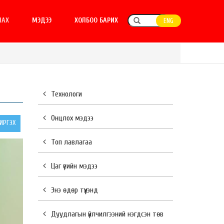
ЛАХ
МЭДЭЭ
ХОЛБОО БАРИХ
ENG
Технологи
Онцлох мэдээ
РГЭХ
Топ лавлагаа
Цаг үеийн мэдээ
Энэ өдөр түүхэнд
Дуудлагын үйлчилгээний нэгдсэн төв