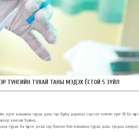
ЭР ТУНГИЙН ТУХАЙ ТАНЫ МЭДЭХ ЁСТОЙ 5 ЗҮЙЛ
н эсрэг вакцины гурав дахь тун буюу дархлаа сэргээх нэмэлт тунг 18 ба түүнэ
мжоор хангаж байна.
аад гурав ба түүнээс дээш сар болсон бол вакцины гурав дахь тундаа хамраг