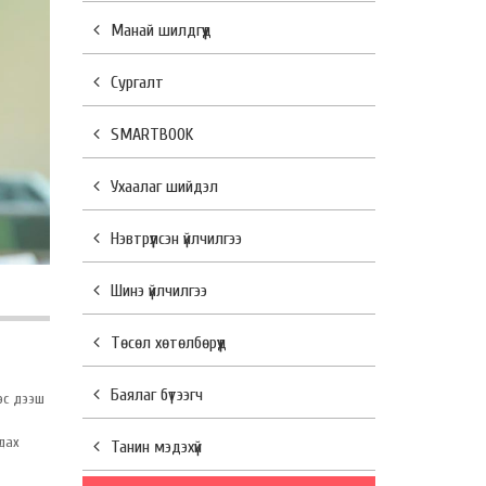
Манай шилдгүүд
Сургалт
SMARTBOOK
Ухаалаг шийдэл
Нэвтрүүлсэн үйлчилгээ
Шинэ үйлчилгээ
Төсөл хөтөлбөрүүд
Баялаг бүтээгч
эс дээш
дах
Танин мэдэхүй