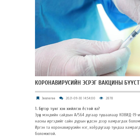
КОРОНАВИРУСИЙН ЭСРЭГ ВАКЦИНЫ БҮҮСТ
Зөвлөгөө
2021-09-30 14:54:00
2878
1. Бүүстэр тунг хэн хийлгэх ёстой вэ?
Эрүүл мэндийн сайдын А/564 дугаар тушаалаар КОВИД-19-ий
насны иргэдийг сайн дурын үндсэн дээр хамрагдах боло
Иргэн та коронавирусийн нэг, хоёрдугаар тундаа хамрагд
боломжтой.