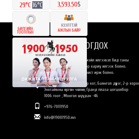
3,593.50
$
29°C
16°C
НЭЭЛТТЭЙ
БИЛГИЙН
АЖЛЫН БАЙР
ТООЛЛЫН
БИДЭНТЭЙ ХОЛБОГДОХ
Та бидэнлүү онлайнаар имэйл илгээвэл бид таны
хүсэлтэнд 24 цагийн дотор хариу илгээх болно.
Эсвэл өөрийн биеэр оффист ирж болно.
Монгол Улс, Улаанбаатар хот, Баянгол дүүрэг, 2-р хоро
Энхтайвны өргөн чөлөө, Гранд плаза цогцолбор
1006 тоот , Монгол шуудан -46
+976-70111950
info@19001950.mn