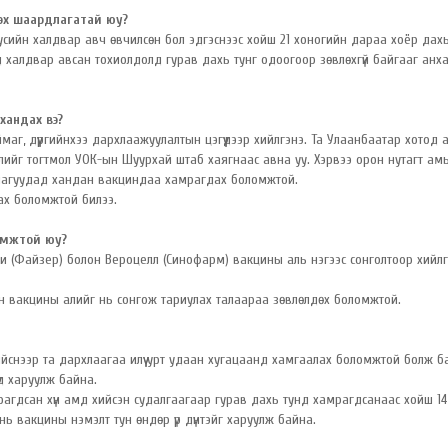
гэх шаардлагатай юу?
усийн халдвар авч өвчилсөн бол эдгэснээс хойш 21 хоногийн дараа хоёр дах
 халдвар авсан тохиолдолд гурав дахь тунг одоогоор зөвлөхгүй байгааг анх
хандах вэ?
аг, дүүргийнхээ дархлаажуулалтын цэгүүдээр хийлгэнэ. Та Улаанбаатар хотод
лийг тогтмол УОК-ын Шуурхай штаб хаягнаас авна уу. Хэрвээ орон нутагт ам
уллагуудад хандан вакциндаа хамрагдах боломжтой.
вах боломжтой билээ.
ломжтой юу?
ти (Файзер) болон Вероцелл (Синофарм) вакцины аль нэгээс сонголтоор хийл
лийн вакцины алийг нь сонгож тариулах талаараа зөвлөлдөх боломжтой.
йснээр та дархлаагаа илүү урт удаан хугацаанд хамгаалах боломжтой болж б
үд харуулж байна.
агдсан хүн амд хийсэн судалгаагаар гурав дахь тунд хамрагдсанаас хойш 14
 нь вакцины нэмэлт тун өндөр үр дүнтэйг харуулж байна.