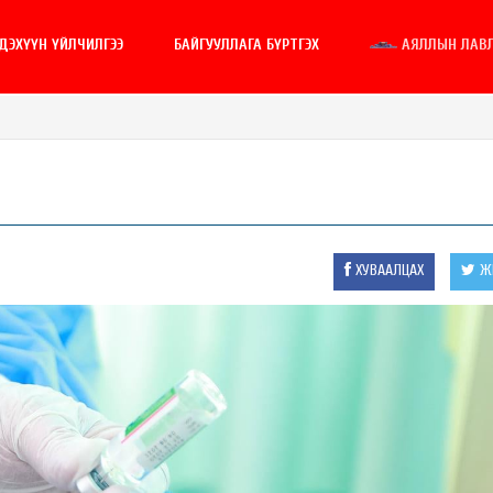
ГДЭХҮҮН ҮЙЛЧИЛГЭЭ
БАЙГУУЛЛАГА БҮРТГЭХ
АЯЛЛЫН ЛАВ
ХУВААЛЦАХ
ЖИ