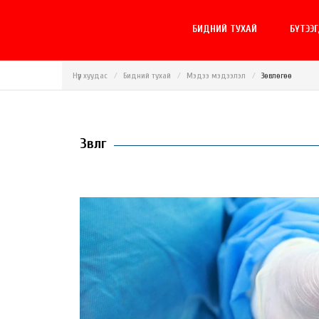
БИДНИЙ ТУХАЙ
БҮТЭЭ
Нүүр хуудас
Бидний тухай
Мэдээ мэдээлэл
Зөвлөгөө
Зөвлөгөө