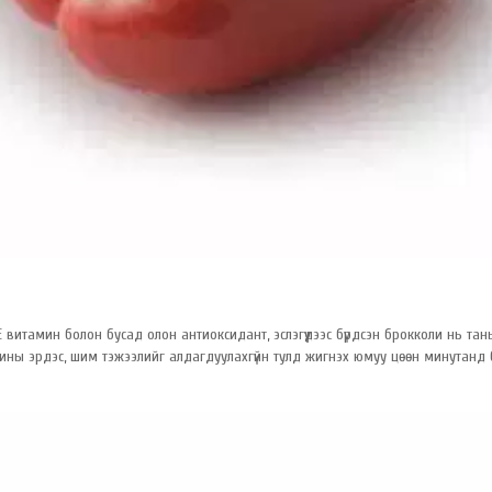
 витамин болон бусад олон антиоксидант, эслэгүүдээс бүрдсэн брокколи нь тан
олины эрдэс, шим тэжээлийг алдагдуулахгүйн тулд жигнэх юмуу цөөн минутанд 