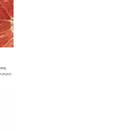
лүү
салдаг.