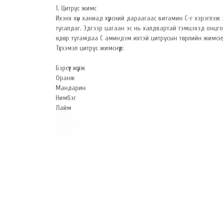
1. Цитрус жимс
Ихэнх хүн ханиад хүрсний дараагаас витамин C-г хэрэглэж
тусалдаг. Эдгээр цагаан эс нь халдвартай тэмцэхэд онцго
өдөр тутамдаа С аминдэм ихтэй цитрусын төрлийн жимснүүд
Түгээмэл цитрус жимснүүд:
Бэрсүүт жүрж
Оранж
Мандарин
Нимбэг
Лайм