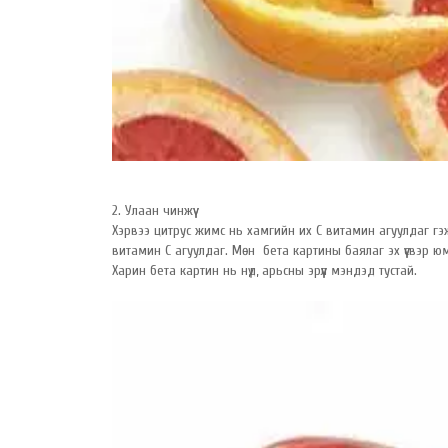
2. Улаан чинжүү
Хэрвээ цитрус жимс нь хамгийн их C витамин агуулдаг гэж
витамин C агуулдаг. Мөн бета картины баялаг эх үүсвэр ю
Харин бета картин нь нүд, арьсны эрүүл мэндэд тустай.