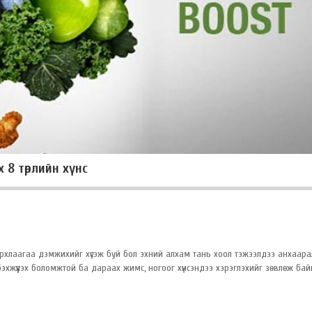
8 төрлийн хүнс
 дархлаагаа дэмжихийг хүсэж буй бол эхний алхам тань хоол тэжээлдээ анхаара
хжүүлэх боломжтой ба дараах жимс, ногоог хүнсэндээ хэрэглэхийг зөвлөж бай