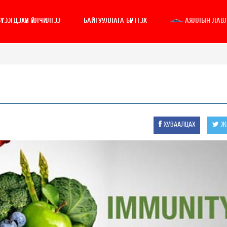
ҮТЭЭГДЭХҮҮН ҮЙЛЧИЛГЭЭ
БАЙГУУЛЛАГА БҮРТГЭХ
АЯЛЛЫН ЛАВ
ХУВААЛЦАХ
ЖИ