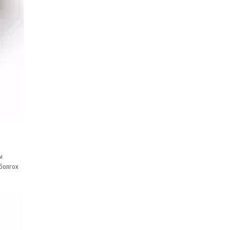
ы
болгох