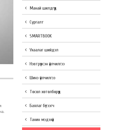
Манай шилдгүүд
Сургалт
SMARTBOOK
Ухаалаг шийдэл
Нэвтрүүлсэн үйлчилгээ
Шинэ үйлчилгээ
Төсөл хөтөлбөрүүд
Баялаг бүтээгч
л
на.
Танин мэдэхүй