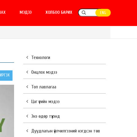
ЛАХ
МЭДЭЭ
ХОЛБОО БАРИХ
ENG
Технологи
Онцлох мэдээ
РГЭХ
Топ лавлагаа
Цаг үеийн мэдээ
Энэ өдөр түүхэнд
Дуудлагын үйлчилгээний нэгдсэн төв