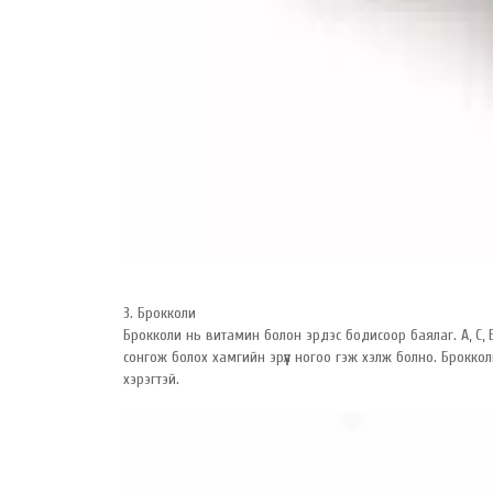
3. Брокколи
Брокколи нь витамин болон эрдэс бодисоор баялаг. А, С, Е
сонгож болох хамгийн эрүүл ногоо гэж хэлж болно. Брокк
хэрэгтэй.