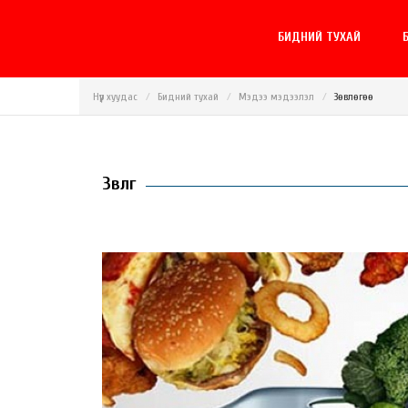
БИДНИЙ ТУХАЙ
Б
Нүүр хуудас
Бидний тухай
Мэдээ мэдээлэл
Зөвлөгөө
Зөвлөгөө