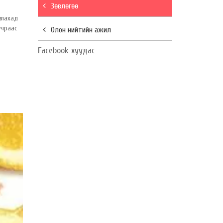
Зөвлөгөө
улахад
учраас
Олон нийтийн ажил
Facebook хуудас