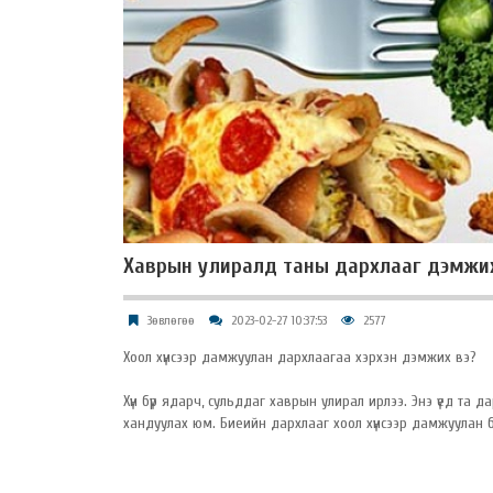
​Хаврын улиралд таны дархлааг дэмжих 
Зөвлөгөө
2023-02-27 10:37:53
2577
Хоол хүнсээр дамжуулан дархлаагаа хэрхэн дэмжих вэ?
Хүн бүр ядарч, сульддаг хаврын улирал ирлээ. Энэ үед та
хандуулах юм. Биеийн дархлааг хоол хүнсээр дамжуулан бэ