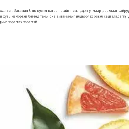
 эхэлдэг. Витамин C нь цусны цагаан эсийг нэмэгдүүлэн улмаар дархлааг сайру
й хувь нэмэртэй бөгөөд таны бие витаминыг үйлдвэрлэх эсвэл хадгаладаггүй 
ийг хэрэглэх хэрэгтэй.