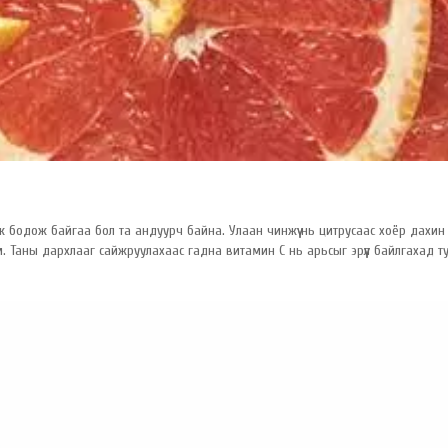
 бодож байгаа бол та андуурч байна. Улаан чинжүү нь цитрусаас хоёр дахин и
м. Таны дархлааг сайжруулахаас гадна витамин C нь арьсыг эрүүл байлгахад ту