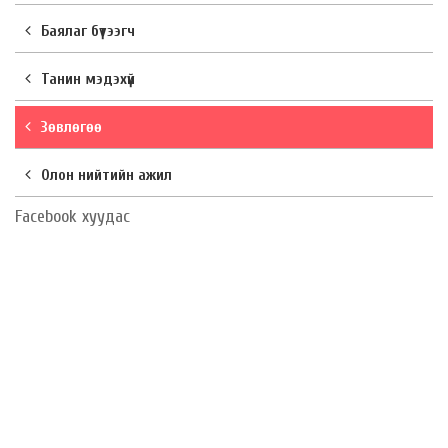
Баялаг бүтээгч
Танин мэдэхүй
Зөвлөгөө
Олон нийтийн ажил
Facebook хуудас