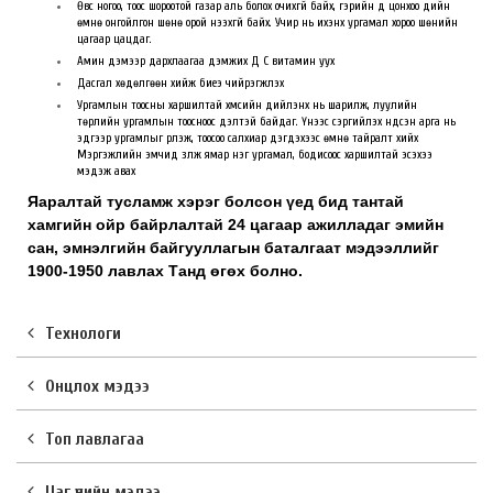
Өвс ногоо, тоос шороотой газар аль болох очихгүй байх, гэрийн үүд цонхоо үдийн
өмнө онгойлгон шөнө орой нээхгүй байх. Учир нь ихэнх ургамал хороо шөнийн
цагаар цацдаг.
Амин дэмээр дархлаагаа дэмжих Д С витамин уух
Дасгал хөдөлгөөн хийж биеэ чийрэгжүүлэх
Ургамлын тоосны харшилтай хүмүүсийн дийлэнх нь шарилж, луулийн
төрлийн ургамлын тоосноос үүдэлтэй байдаг. Үүнээс сэргийлэх үндсэн арга нь
эдгээр ургамлыг үрлэж, тоосоо салхиар дэгдэхээс өмнө тайралт хийх
Мэргэжлийн эмчид үзүүлж ямар нэг ургамал, бодисоос харшилтай эсэхээ
мэдэж авах
Яаралтай тусламж хэрэг болсон үед бид тантай
хамгийн ойр байрлалтай 24 цагаар ажилладаг эмийн
сан, эмнэлгийн байгууллагын баталгаат мэдээллийг
1900-1950 лавлах Танд өгөх болно.
Технологи
Онцлох мэдээ
Топ лавлагаа
Цаг үеийн мэдээ