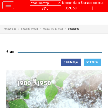
Монгол банк
Билгийн тооллын
|
3,593.50
29°C
Нүүр хуудас
Бидний тухай
Мэдээ мэдээлэл
Зөвлөгөө
Зөвлөгөө
ХУВААЛЦАХ
ЖИРГЭХ