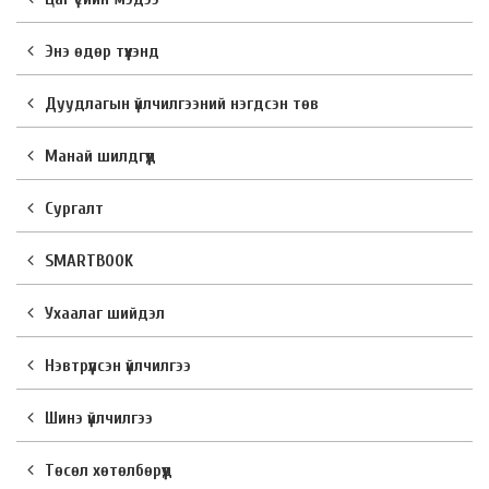
Энэ өдөр түүхэнд
Дуудлагын үйлчилгээний нэгдсэн төв
Манай шилдгүүд
Сургалт
SMARTBOOK
Ухаалаг шийдэл
Нэвтрүүлсэн үйлчилгээ
Шинэ үйлчилгээ
Төсөл хөтөлбөрүүд