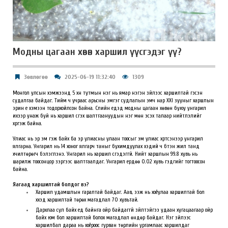
Модны цагаан хөвөн харшил үүсгэдэг үү?
Зөвлөгөө
2025-06-19 11:32:40
1309
Монгол улсын хэмжээнд 5 хүн тутмын нэг нь ямар нэгэн зүйлээс харшилтай гэсэн
судалгаа байдаг. Тийм ч учраас арьсны эмгэг судлалын эмч нар XXI зууныг харшлын
эрин үе хэмээн тодорхойлсон байна. Сүүлийн үеүдэд модны цагаан хөвөн буюу унгарил
ихээр унаж буй нь харшил үүсгэх шалтгаануудын нэг мөн эсэх талаар нийтлэлийг
хүргэж байна.
Улиас нь эр эм гэж байх ба эр улиасны улаан тоосыг эм улиас хүртсэнээр унгарил
ялгарна. Унгарил нь 14 хоног ялгарч таныг бухимдуулах хэдий ч бүтэн жил танд
хүчилтөрөгч бэлэглэнэ. Унгарил нь харшил үүсгэдэггүй. Нийт харшлын 99.8 хувь нь
шарилж тоосонцор зэргээс шалтгаалдаг. Унгарил ердөө 0.02 хувь гэдгийг тогтоосон
байна.
Яагаад харшилтай болдог вэ?
Харшил удамшлын гаралтай байдаг. Аав, ээж нь хоёулаа харшилтай бол
хүүхэд харшилтай төрөх магадлал 70 хувьтай.
Дархлаа сул байх үед байнга ойр байдаггүй зүйлтэйгээ удаан хугацаагаар ойр
байх юм бол харшилтай болох магадлал өндөр байдаг. Нэг зүйлээс
харшилбал дараа нь хоёроос гурван төрлийн ургамлаас харшилдаг