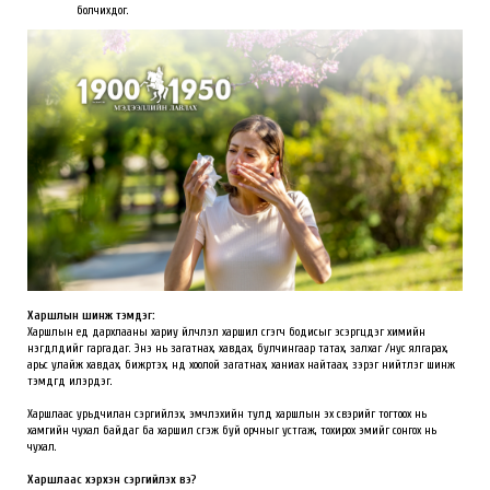
болчихдог.
Харшлын шинж тэмдэг:
Харшлын үед дархлааны хариу үйлчлэл харшил үүсгэгч бодисыг эсэргүүцдэг химийн
нэгдлүүдийг гаргадаг. Энэ нь загатнах, хавдах, булчингаар татах, залхаг /нус ялгарах,
арьс улайж хавдах, бижрүүтэх, нүд хоолой загатнах, ханиах найтаах, зэрэг нийтлэг шинж
тэмдгүүд илэрдэг.
Харшлаас урьдчилан сэргийлэх, эмчлэхийн тулд харшлын эх үүсвэрийг тогтоох нь
хамгийн чухал байдаг ба харшил үүсгэж буй орчныг устгаж, тохирох эмийг сонгох нь
чухал.
Харшлаас хэрхэн сэргийлэх вэ?