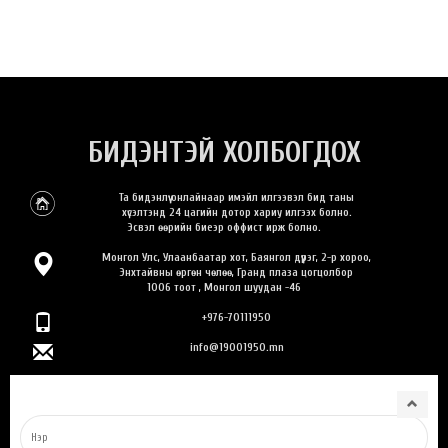
БИДЭНТЭЙ ХОЛБОГДОХ
Та бидэнлүү онлайнаар имэйл илгээвэл бид таны
хүсэлтэнд 24 цагийн дотор хариу илгээх болно.
Эсвэл өөрийн биеэр оффист ирж болно.
Монгол Улс, Улаанбаатар хот, Баянгол дүүрэг, 2-р хороо,
Энхтайвны өргөн чөлөө, Гранд плаза цогцолбор
1006 тоот , Монгол шуудан -46
+976-70111950
info@19001950.mn