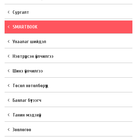
Сургалт
SMARTBOOK
Ухаалаг шийдэл
Нэвтрүүлсэн үйлчилгээ
Шинэ үйлчилгээ
Төсөл хөтөлбөрүүд
Баялаг бүтээгч
Танин мэдэхүй
Зөвлөгөө