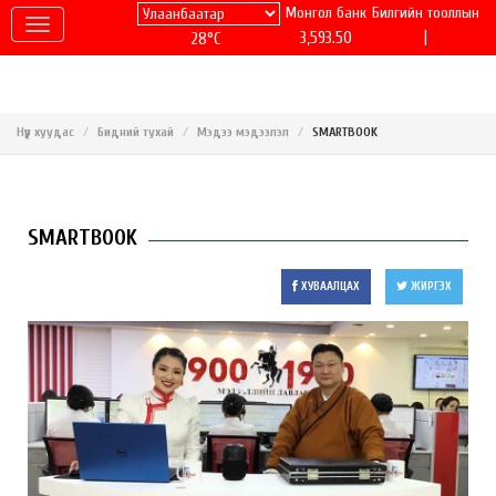
Монгол банк
Билгийн тооллын
|
3,593.50
28°C
Нүүр хуудас
Бидний тухай
Мэдээ мэдээлэл
SMARTBOOK
SMARTBOOK
ХУВААЛЦАХ
ЖИРГЭХ