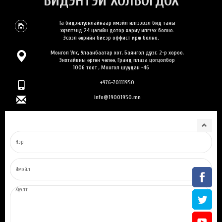
БИДЭНТЭЙ ХОЛБОГДОХ
Та бидэнлүү онлайнаар имэйл илгээвэл бид таны
хүсэлтэнд 24 цагийн дотор хариу илгээх болно.
Эсвэл өөрийн биеэр оффист ирж болно.
Монгол Улс, Улаанбаатар хот, Баянгол дүүрэг, 2-р хороо,
Энхтайвны өргөн чөлөө, Гранд плаза цогцолбор
1006 тоот , Монгол шуудан -46
+976-70111950
info@19001950.mn