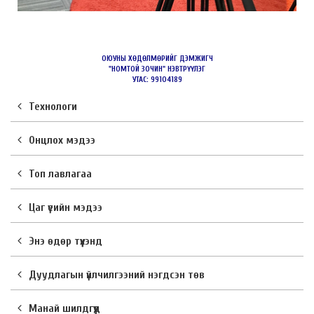
ОЮУНЫ ХӨДӨЛМӨРИЙГ ДЭМЖИГЧ
"НОМТОЙ ЗОЧИН" НЭВТРҮҮЛЭГ
УТАС: 99104189
Технологи
Онцлох мэдээ
Топ лавлагаа
Цаг үеийн мэдээ
Энэ өдөр түүхэнд
Дуудлагын үйлчилгээний нэгдсэн төв
Манай шилдгүүд