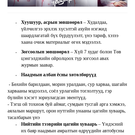
Хуушуур, асрын зөвшөөрөл
– Худалдаа,
үйлчилгээ эрхлэх хүсэлтэй ахуйн нэгжид
шаардлагатай бүх бүрдүүлэлт, үнэ тариф, хэзээ
хаана очиж материалыг өгөх мэдээлэл.
Зогсоолын зөвшөөрөл
– Хүй 7 худаг болон Төв
цэнгэлдэхийн ойролцоох түр зогсоол авах
журмын заавар.
Наадмын
албан ёсны хөтөлбөр
үүд
- Бөхийн барилдаан, морин уралдаан, сур харваа, шагайн
харвааны мэдээлэл, соёл урлагийн тоглолтууд, гэр
бүлийн хэсэгт зориулагдсан эвентүүд.
- Тэгш ой тохиож буй аймаг, сумдын тусгай арга хэмжээ,
аялалын маршрут, орон нутгийн унааны цагийн хуваарь,
тасалбарын үнэ
Нийтийн тээврийн цагийн хуваарь
– Үндэсний
их баяр наадмын амралтын өдрүүдийн автобусны