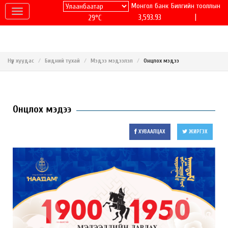
Монгол банк
Билгийн тооллын
|
3,593.93
29°C
Нүүр хуудас
Бидний тухай
Мэдээ мэдээлэл
Онцлох мэдээ
Онцлох мэдээ
ХУВААЛЦАХ
ЖИРГЭХ