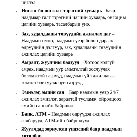
чиглэл
Нислэг болон галт тэрэгний хуваарь
– Баяр
наадмаар галт тэрэгний цагийн хуваарь, онгоцны
цагийн хуваарь, тасалбарын үнэ.
Зах, худалдааны төвүүдийн ажиллах цаг
–
Наадмын өмнө, наадмын үеэр болон дараах
өдрүүдийн дэлгүүр, зах, худалдааны төвүүдийн
ажиллах цагийн хуваарь
Амралт, жуулчны баазууд
– Хотоос холгүй
амрах, наадмын уур амьсгалтай хослуулах
боломжтой газрууд, наадмын үйл ажиллагаа
зохион байгуулж буй газрууд
Эмнэлэг, эмийн сан
– Баяр наадмын үеэр 24/7
ажиллах эмнэлэг, яаралтай тусламж, ойролцоох
эмийн сангийн байршил.
Банк, ATM
– Наадмын өдрүүдэд ажиллах
салбарууд, АТМ-ийн байршлууд
Жуулчдад зориулсан үндэсний баяр наадмын
хөтөлбөр