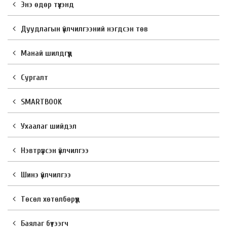
Энэ өдөр түүхэнд
Дуудлагын үйлчилгээний нэгдсэн төв
Манай шилдгүүд
Сургалт
SMARTBOOK
Ухаалаг шийдэл
Нэвтрүүлсэн үйлчилгээ
Шинэ үйлчилгээ
Төсөл хөтөлбөрүүд
Баялаг бүтээгч