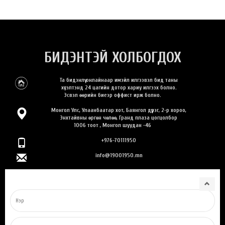
БИДЭНТЭЙ ХОЛБОГДОХ
Та бидэнлүү онлайнаар имэйл илгээвэл бид таны
хүсэлтэнд 24 цагийн дотор хариу илгээх болно.
Эсвэл өөрийн биеэр оффист ирж болно.
Монгол Улс, Улаанбаатар хот, Баянгол дүүрэг, 2-р хороо,
Энхтайвны өргөн чөлөө, Гранд плаза цогцолбор
1006 тоот , Монгол шуудан -46
+976-70111950
info@19001950.mn