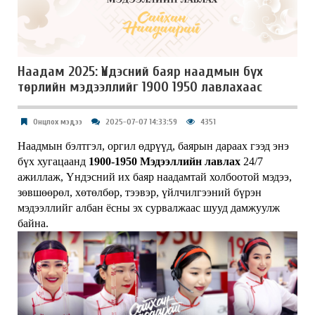
Наадам 2025: Үндэсний баяр наадмын бүх
төрлийн мэдээллийг 1900 1950 лавлахаас
Онцлох мэдээ
2025-07-07 14:33:59
4351
Наадмын бэлтгэл, оргил өдрүүд, баярын дараах гээд энэ
бүх хугацаанд
1900‑1950 Мэдээллийн лавлах
24/7
ажиллаж, Үндэсний их баяр наадамтай холбоотой мэдээ,
зөвшөөрөл, хөтөлбөр, тээвэр, үйлчилгээний бүрэн
мэдээллийг албан ёсны эх сурвалжаас шууд дамжуулж
байна.