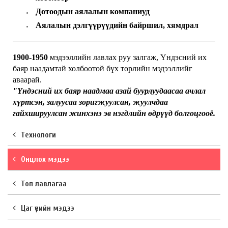
Дотоодын аялалын компаниуд
Аялалын дэлгүүрүүдийн байршил, хямдрал
1900‑1950
мэдээллийн лавлах руу залгаж, Үндэсний их
баяр наадамтай холбоотой бүх төрлийн мэдээллийг
аваарай.
"Үндэсний их баяр наадмаа азай буурлуудаасаа ачлал
хүртсэн, залуусаа зоригжуулсан, жуулчдаа
гайхшируулсан жинхэнэ эв нэгдлийн өдрүүд болгоцгооё.
Технологи
Онцлох мэдээ
Топ лавлагаа
Цаг үеийн мэдээ