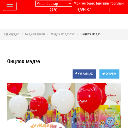
Монгол банк
Билгийн тооллын
|
3,593.87
27°C
Нүүр хуудас
Бидний тухай
Мэдээ мэдээлэл
Онцлох мэдээ
Онцлох мэдээ
ХУВААЛЦАХ
ЖИРГЭХ