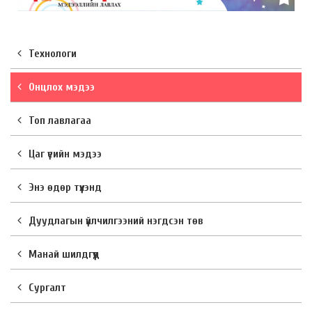
Технологи
Онцлох мэдээ
Топ лавлагаа
Цаг үеийн мэдээ
Энэ өдөр түүхэнд
Дуудлагын үйлчилгээний нэгдсэн төв
Манай шилдгүүд
Сургалт