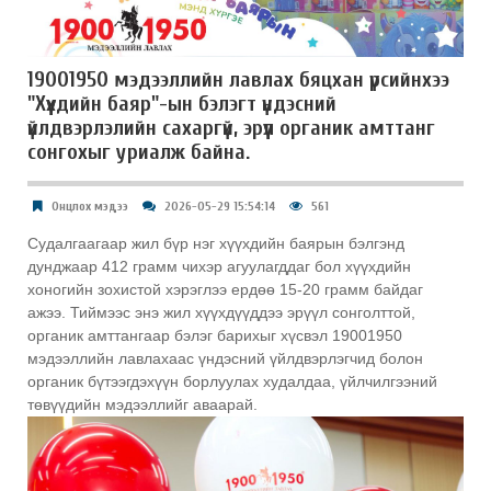
19001950 мэдээллийн лавлах бяцхан үрсийнхээ
"Хүүхдийн баяр"-ын бэлэгт үндэсний
үйлдвэрлэлийн сахаргүй, эрүүл органик амттанг
сонгохыг уриалж байна.
Онцлох мэдээ
2026-05-29 15:54:14
561
Судалгаагаар жил бүр нэг хүүхдийн баярын бэлгэнд
дунджаар 412 грамм чихэр агуулагддаг бол хүүхдийн
хоногийн зохистой хэрэглээ ердөө 15-20 грамм байдаг
ажээ. Тиймээс энэ жил хүүхдүүддээ эрүүл сонголттой,
органик амттангаар бэлэг барихыг хүсвэл 19001950
мэдээллийн лавлахаас үндэсний үйлдвэрлэгчид болон
органик бүтээгдэхүүн борлуулах худалдаа, үйлчилгээний
төвүүдийн мэдээллийг аваарай.