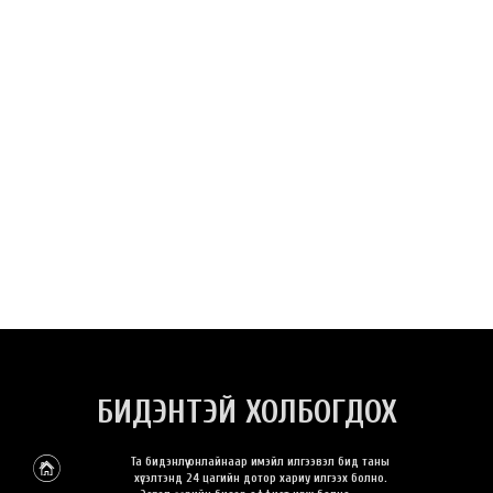
БИДЭНТЭЙ ХОЛБОГДОХ
Та бидэнлүү онлайнаар имэйл илгээвэл бид таны
хүсэлтэнд 24 цагийн дотор хариу илгээх болно.