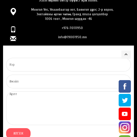
Эсвэл өөрийн биеэр оффист ирж болно.
Монгол Улс, Улаанбаатар хот, Баянгол дүүрэг, 2-р хороо,
Энхтайвны өргөн чөлөө, Гранд плаза цогцолбор
1006 тоот , Монгол шуудан -46
+976-70111950
info@19001950.mn