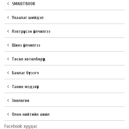
SMARTBOOK
Ухаалаг шийдэл
Нэвтрүүлсэн үйлчилгээ
Шинэ үйлчилгээ
Төсөл хөтөлбөрүүд
Баялаг бүтээгч
Танин мэдэхүй
Зөвлөгөө
Олон нийтийн ажил
Facebook хуудас