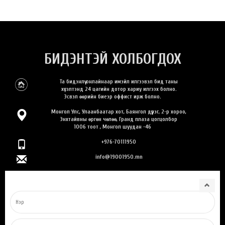
БИДЭНТЭЙ ХОЛБОГДОХ
Та бидэнлүү онлайнаар имэйл илгээвэл бид таны
хүсэлтэнд 24 цагийн дотор хариу илгээх болно.
Эсвэл өөрийн биеэр оффист ирж болно.
Монгол Улс, Улаанбаатар хот, Баянгол дүүрэг, 2-р хороо,
Энхтайвны өргөн чөлөө, Гранд плаза цогцолбор
1006 тоот , Монгол шуудан -46
+976-70111950
info@19001950.mn