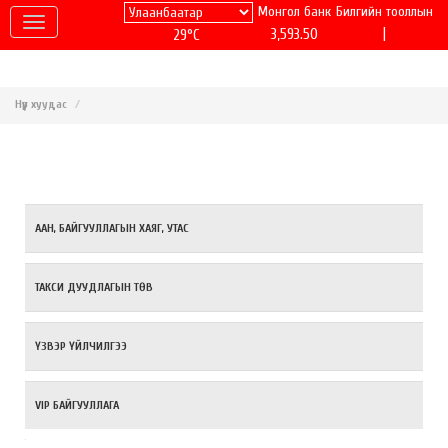
Монгол банк
Билгийн тооллын
|
3,593.50
29°C
Нүүр хуудас
ААН, БАЙГУУЛЛАГЫН ХАЯГ, УТАС
ТАКСИ ДУУДЛАГЫН ТӨВ
ҮЗВЭР ҮЙЛЧИЛГЭЭ
VIP БАЙГУУЛЛАГА