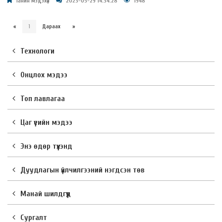
Танин мэдэхүй
2023-05-29 14:34:28
1948
«
1
Дараах
»
Технологи
Онцлох мэдээ
Топ лавлагаа
Цаг үеийн мэдээ
Энэ өдөр түүхэнд
Дуудлагын үйлчилгээний нэгдсэн төв
Манай шилдгүүд
Сургалт