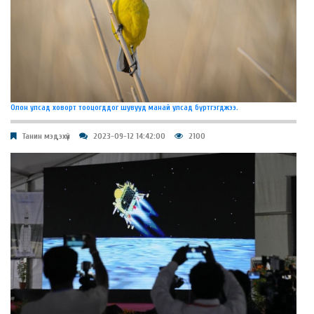
Олон улсад ховорт тооцогддог шувууд манай улсад бүртгэгджээ.
Танин мэдэхүй
2023-09-12 14:42:00
2100