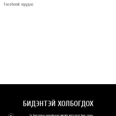
Facebook хуудас
БИДЭНТЭЙ ХОЛБОГДОХ
Та бидэнлүү онлайнаар имэйл илгээвэл бид таны