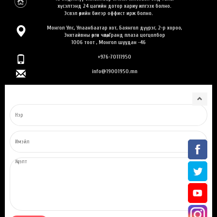
хүсэлтэнд 24 цагийн дотор хариу илгээх болно.
Эсвэл өөрийн биеэр оффист ирж болно.
Монгол Улс, Улаанбаатар хот, Баянгол дүүрэг, 2-р хороо,
Энхтайвны өргөн чөлөө, Гранд плаза цогцолбор
1006 тоот , Монгол шуудан -46
+976-70111950
info@19001950.mn