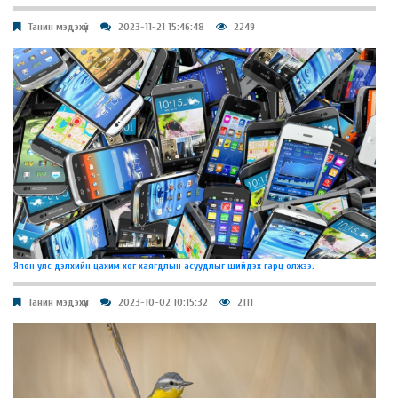
Танин мэдэхүй
2023-11-21 15:46:48
2249
Япон улс дэлхийн цахим хог хаягдлын асуудлыг шийдэх гарц олжээ.
Танин мэдэхүй
2023-10-02 10:15:32
2111