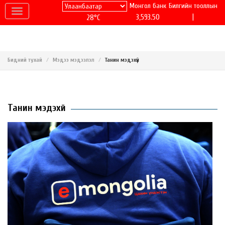
Монгол банк
Билгийн тооллын
|
3,593.50
28°C
Бидний тухай
Мэдээ мэдээлэл
Танин мэдэхүй
Танин мэдэхүй