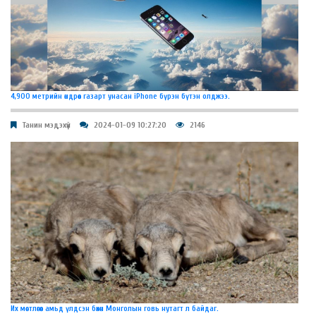
4,900 метрийн өндрөөс газарт унасан iPhone бүрэн бүтэн олджээ.
Танин мэдэхүй
2024-01-09 10:27:20
2146
Их мөстлөгөөс амьд үлдсэн бөхөн Монголын говь нутагт л байдаг.