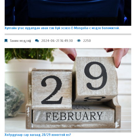
Хулгайн утас худалдан авах гэж буй эсэхээ E-Mongolia-с мэдэх боломжтой.
Танин мэдэхүй
2024-06-21 16:49:30
2250
Хоёрдугаар сар яагаад 28/29 хоногтой вэ?