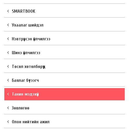
SMARTBOOK
Ухаалаг шийдэл
Нэвтрүүлсэн үйлчилгээ
Шинэ үйлчилгээ
Төсөл хөтөлбөрүүд
Баялаг бүтээгч
Танин мэдэхүй
Зөвлөгөө
Олон нийтийн ажил