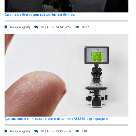
Саран дээр буусан дөрөв дэх улс Энэтхэг боллоо.
Танин мэдэхүй
2023-08-24 14:37:57
2022
Давсны ширхгээс ч жижиг хэмжээтэй гар цүнх $63,750-аар зарагджээ.
Танин мэдэхүй
2023-06-30 15:28:17
2301