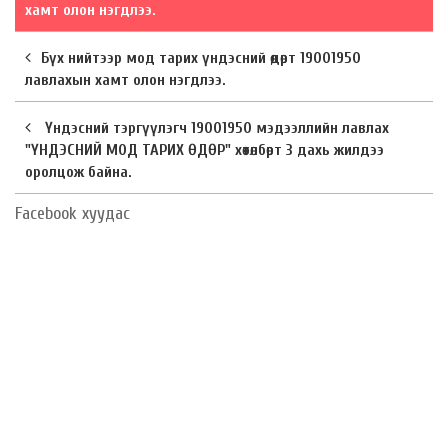
хамт олон нэгдлээ.
Бүх нийтээр мод тарих үндэсний өдөрт 19001950
лавлахын хамт олон нэгдлээ.
Үндэсний тэргүүлэгч 19001950 мэдээллийн лавлах
"ҮНДЭСНИЙ МОД ТАРИХ ӨДӨР" хөтөлбөрт 3 дахь жилдээ
оролцож байна.
Facebook хуудас