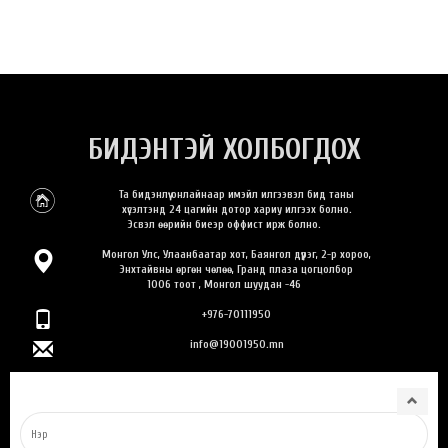
БИДЭНТЭЙ ХОЛБОГДОХ
Та бидэнлүү онлайнаар имэйл илгээвэл бид таны
хүсэлтэнд 24 цагийн дотор хариу илгээх болно.
Эсвэл өөрийн биеэр оффист ирж болно.
Монгол Улс, Улаанбаатар хот, Баянгол дүүрэг, 2-р хороо,
Энхтайвны өргөн чөлөө, Гранд плаза цогцолбор
1006 тоот , Монгол шуудан -46
+976-70111950
info@19001950.mn