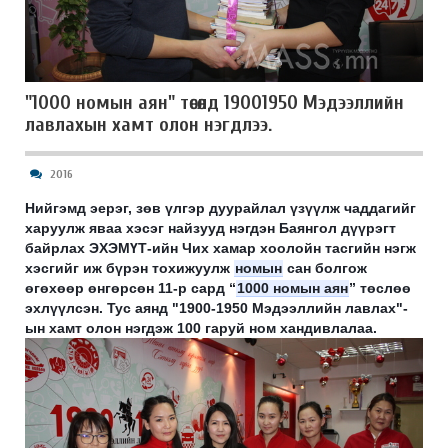
"1000 номын аян" төсөлд 19001950 Мэдээллийн
лавлахын хамт олон нэгдлээ.
2016
Нийгэмд эерэг, зөв үлгэр дуурайлал үзүүлж чаддагийг
харуулж яваа хэсэг найзууд нэгдэн Баянгол дүүрэгт
байрлах ЭХЭМҮТ-ийн Чих хамар хоолойн тасгийн нэгж
хэсгийг иж бүрэн тохижуулж
номын
сан болгож
өгөхөөр өнгөрсөн 11-р сард
“
1000 номын аян
” төслөө
эхлүүлсэн. Тус аянд "1900-1950 Мэдээллийн лавлах"-
ын хамт олон нэгдэж 100 гаруй ном хандивлалаа.