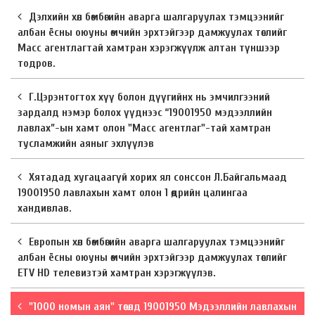
Дэлхийн хөл бөмбөгийн аварга шалгаруулах тэмцээнийг
албан ёсны оюуны өмчийн эрхтэйгээр дамжуулах төслийг
Масс агентлагтай хамтран хэрэгжүүлж алтан түншээр
тодров.
Г.Цэрэнтогтох хүү болон дүүгийнх нь эмчилгээний
зардалд нэмэр болох үүднээс “19001950 мэдээллийн
лавлах”-ын хамт олон "Масс агентлаг"-тай хамтран
тусламжийн аяныг эхлүүлэв
Хятадад хугацаагүй хорих ял сонссон Л.Байгальмаад
19001950 лавлахын хамт олон 1 өдрийн цалингаа
хандивлав.
Европын хөл бөмбөгийн аварга шалгаруулах тэмцээнийг
албан ёсны оюуны өмчийн эрхтэйгээр дамжуулах төслийг
ETV HD телевизтэй хамтран хэрэгжүүлэв.
"1000 номын аян" төсөлд 19001950 Мэдээллийн лавлахын