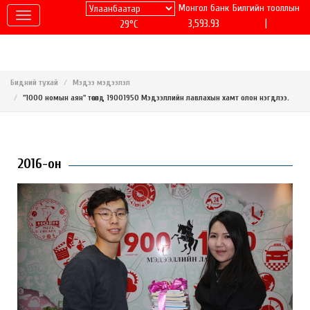
Монгол банк
Билгийн тооллын
|
3,593.93
29°C
Бидний тухай
Мэдээ мэдээлэл
"1000 номын аян" төсөлд 19001950 Мэдээллийн лавлахын хамт олон нэгдлээ.
2016-он