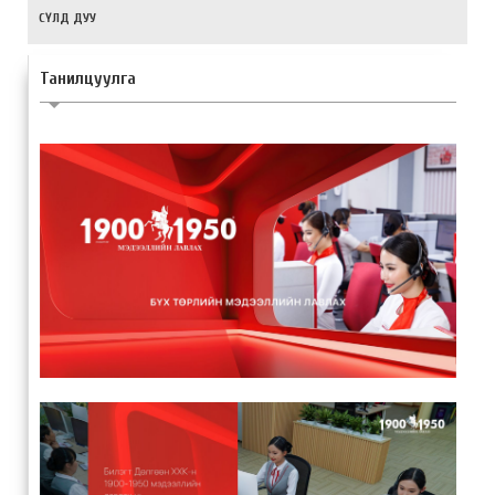
СҮЛД ДУУ
Танилцуулга