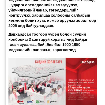
шударга өрсөлдөөнийг нэмэгдүүлэх,
үйлчилгээний чанар, төгөлдөршлийг
нэвтрүүлэх, харилцаа холбооны салбарын
хөгжилд бодит хувь нэмэр оруулах зорилгоор
2005 онд байгуулагдсан.
Давхардсан тоогоор үүрэн болон суурин
холбооны 3 сая гаруй хэрэглэгчид байдаг
гэсэн судалгаа бий. Энэ бол 1900-1950
мэдээллийн лавлахын хэрэглэгчид.