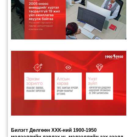
Билэгт Дөлгөөн ХХК-ний 1900-1950
мэдээллийн лавлах нь мэдээллийн зах зээлд