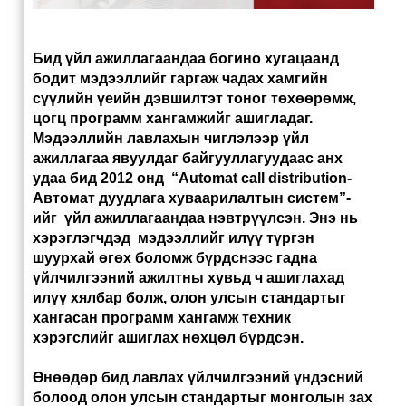
Бид үйл ажиллагаандаа богино хугацаанд
бодит мэдээллийг гаргаж чадах хамгийн
сүүлийн үеийн дэвшилтэт тоног төхөөрөмж,
цогц программ хангамжийг ашигладаг.
Мэдээллийн лавлахын чиглэлээр үйл
ажиллагаа явуулдаг байгууллагуудаас анх
удаа бид 2012 онд “Automat call distribution-
Aвтомат дуудлага хуваарилалтын систем”-
ийг үйл ажиллагаандаа нэвтрүүлсэн. Энэ нь
хэрэглэгчдэд мэдээллийг илүү түргэн
шуурхай өгөх боломж бүрдснээс гадна
үйлчилгээний ажилтны хувьд ч ашиглахад
илүү хялбар болж, олон улсын стандартыг
хангасан программ хангамж техник
хэрэгслийг ашиглах нөхцөл бүрдсэн.
Өнөөдөр бид лавлах үйлчилгээний үндэсний
болоод олон улсын стандартыг монголын зах