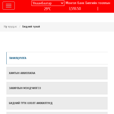
Монгол банк
Билгийн тооллын
|
3,593.50
29°C
Нүүр хуудас
Бидний тухай
ТАНИЛЦУУЛГА
ХАМТЫН АЖИЛЛАГАА
ЗАХИРЛЫН МЭНДЧИЛГЭЭ
БИДНИЙ ТҮҮХ ОЛОЛТ АМЖИЛТУУД