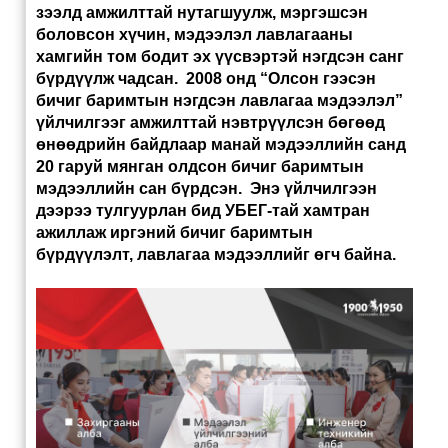
зээлд амжилттай нутагшуулж, мэргэшсэн
боловсон хүчин, мэдээлэл лавлагааны
хамгийн том бодит эх үүсвэртэй нэгдсэн санг
бүрдүүлж чадсан. 2008 онд “Олсон гээсэн
бичиг баримтын нэгдсэн лавлагаа мэдээлэл”
үйлчилгээг амжилттай нэвтрүүлсэн бөгөөд
өнөөдрийн байдлаар манай мэдээллийн санд
20 гаруй мянган олдсон бичиг баримтын
мэдээллийн сан бүрдсэн. Энэ үйлчилгээн
дээрээ тулгуурлан бид УБЕГ-тай хамтран
ажиллаж иргэний бичиг баримтын
бүрдүүлэлт, лавлагаа мэдээллийг өгч байна.