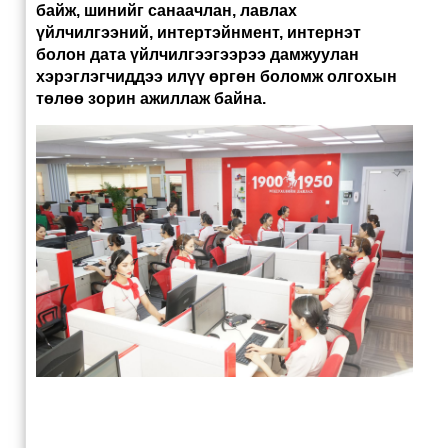
байж, шинийг санаачлан, лавлах
үйлчилгээний, интертэйнмент, интернэт
болон дата үйлчилгээгээрээ дамжуулан
хэрэглэгчиддээ илүү өргөн боломж олгохын
төлөө зорин ажиллаж байна.