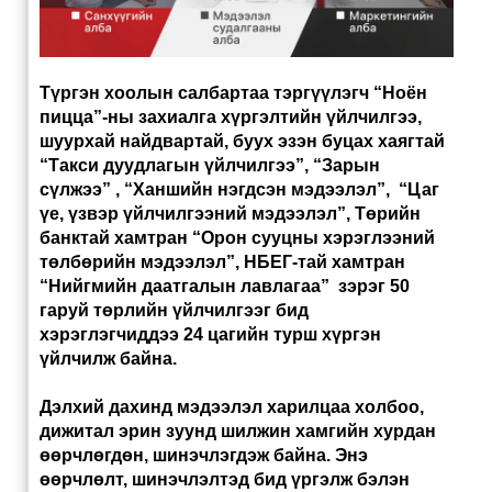
Түргэн хоолын салбартаа тэргүүлэгч “Ноён
пицца”-ны захиалга хүргэлтийн үйлчилгээ,
шуурхай найдвартай, буух эзэн буцах хаягтай
“Такси дуудлагын үйлчилгээ”, “Зарын
сүлжээ” , “Ханшийн нэгдсэн мэдээлэл”, “Цаг
үе, үзвэр үйлчилгээний мэдээлэл”, Төрийн
банктай хамтран “Орон сууцны хэрэглээний
төлбөрийн мэдээлэл”, НБЕГ-тай хамтран
“Нийгмийн даатгалын лавлагаа” зэрэг 50
гаруй төрлийн үйлчилгээг бид
хэрэглэгчиддээ 24 цагийн турш хүргэн
үйлчилж байна.
Дэлхий дахинд мэдээлэл харилцаа холбоо,
дижитал эрин зуунд шилжин хамгийн хурдан
өөрчлөгдөн, шинэчлэгдэж байна. Энэ
өөрчлөлт, шинэчлэлтэд бид үргэлж бэлэн