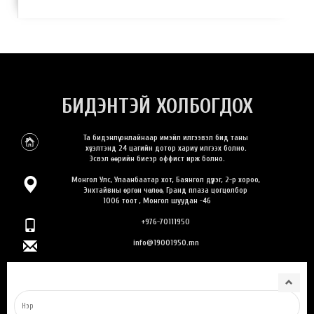
БИДЭНТЭЙ ХОЛБОГДОХ
Та бидэнлүү онлайнаар имэйл илгээвэл бид таны
хүсэлтэнд 24 цагийн дотор хариу илгээх болно.
Эсвэл өөрийн биеэр оффист ирж болно.
Монгол Улс, Улаанбаатар хот, Баянгол дүүрэг, 2-р хороо,
Энхтайвны өргөн чөлөө, Гранд плаза цогцолбор
1006 тоот , Монгол шуудан -46
+976-70111950
info@19001950.mn