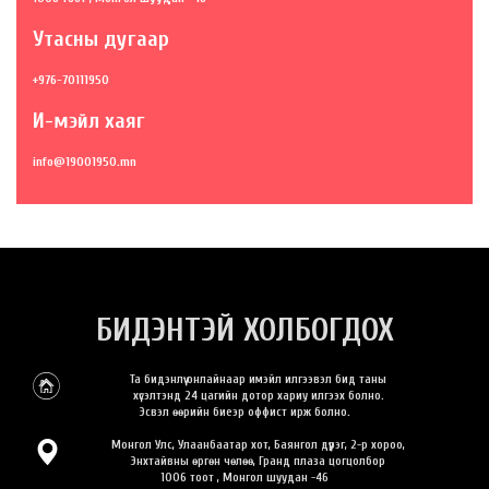
Утасны дугаар
+976-70111950
И-мэйл хаяг
info@19001950.mn
БИДЭНТЭЙ ХОЛБОГДОХ
Та бидэнлүү онлайнаар имэйл илгээвэл бид таны
хүсэлтэнд 24 цагийн дотор хариу илгээх болно.
Эсвэл өөрийн биеэр оффист ирж болно.
Монгол Улс, Улаанбаатар хот, Баянгол дүүрэг, 2-р хороо,
Энхтайвны өргөн чөлөө, Гранд плаза цогцолбор
1006 тоот , Монгол шуудан -46