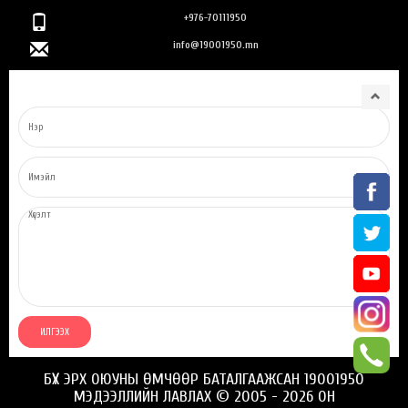
+976-70111950
info@19001950.mn
БҮХ ЭРХ ОЮУНЫ ӨМЧӨӨР БАТАЛГААЖСАН 19001950
МЭДЭЭЛЛИЙН ЛАВЛАХ © 2005 - 2026 ОН