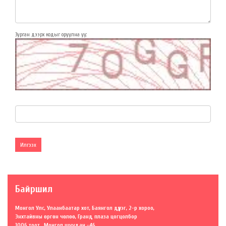
Зурган дээрх кодыг оруулна уу:
Илгээх
Байршил
Монгол Улс, Улаанбаатар хот, Баянгол дүүрэг, 2-р хороо,
Энхтайвны өргөн чөлөө, Гранд плаза цогцолбор
1006 тоот , Монгол шуудан -46