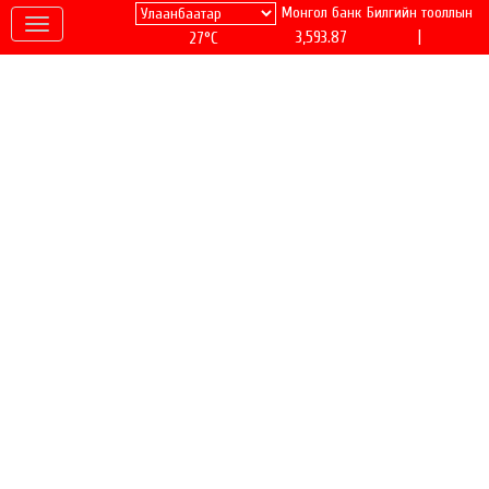
Монгол банк
Билгийн тооллын
|
3,593.87
27°C