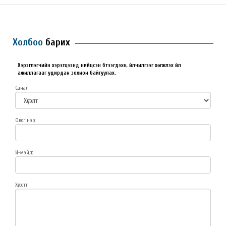
Холбоо
барих
Хэрэглэгчийн хэрэгцээнд нийцсэн бүтээгдэхүүн, үйлчилгээг хөгжүүлэх үйл
ажиллагааг удирдан зохион байгуулах.
Санал:
Овог нэр:
И-мэйл:
Хүсэлт: