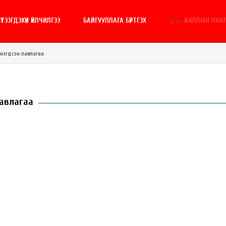
ҮТЭЭГДЭХҮҮН ҮЙЛЧИЛГЭЭ
БАЙГУУЛЛАГА БҮРТГЭХ
АЯЛЛЫН ЛАВ
 нэгдсэн лавлагаа
лавлагаа