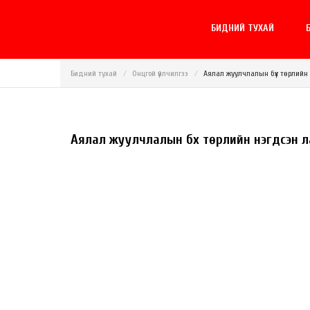
БИДНИЙ ТУХАЙ
Б
Бидний тухай
Онцгой үйлчилгээ
Аялал жуулчлалын бүх төрлийн
Аялал жуулчлалын бүх төрлийн нэгдсэн 