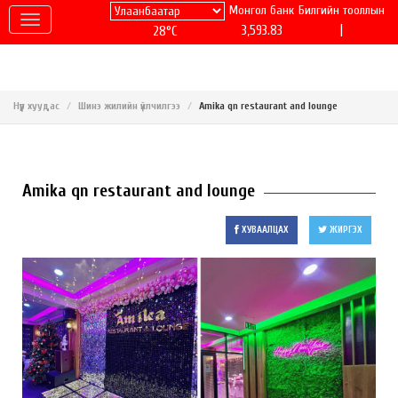
Монгол банк
Билгийн тооллын
|
3,593.83
28°C
Нүүр хуудас
Шинэ жилийн үйлчилгээ
Amika qn restaurant and lounge
Amika qn restaurant and lounge
ХУВААЛЦАХ
ЖИРГЭХ