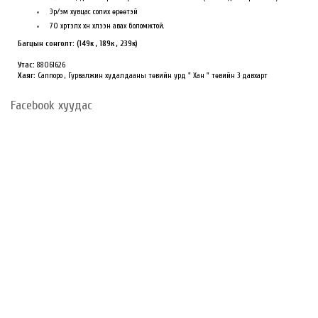
Эр/эм хувцас солих өрөөтэй
70 хүртэлх хүн хүлээн авах боломжтой.
Багцын сонголт: (149к , 189к , 239к)
Утас:
88061626
Хаяг:
Саппоро , Гурвалжин худалдааны төвийн урд " Хан " төвийн 3 давхарт
Facebook хуудас