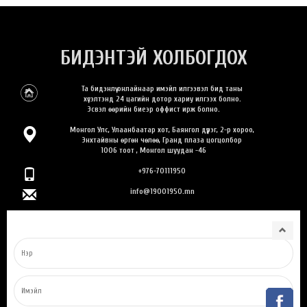
БИДЭНТЭЙ ХОЛБОГДОХ
Та бидэнлүү онлайнаар имэйл илгээвэл бид таны
хүсэлтэнд 24 цагийн дотор хариу илгээх болно.
Эсвэл өөрийн биеэр оффист ирж болно.
Монгол Улс, Улаанбаатар хот, Баянгол дүүрэг, 2-р хороо,
Энхтайвны өргөн чөлөө, Гранд плаза цогцолбор
1006 тоот , Монгол шуудан -46
+976-70111950
info@19001950.mn