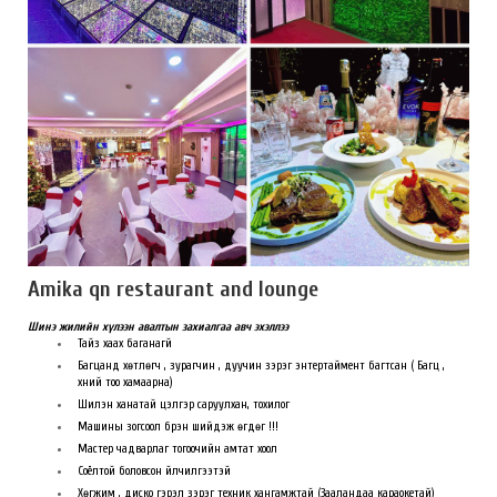
Amika qn restaurant and lounge
Шинэ жилийн хүлээн авалтын захиалгаа авч эхэллээ
Тайз хаах баганагүй
Багцанд хөтлөгч , зурагчин , дуучин зэрэг энтертаймент багтсан ( Багц ,
хүний тоо хамаарна)
Шилэн ханатай цэлгэр саруулхан, тохилог
Машины зогсоол бүрэн шийдэж өгдөг !!!
Мастер чадварлаг тогоочийн амтат хоол
Соёлтой боловсон үйлчилгээтэй
Хөгжим , диско гэрэл зэрэг техник хангамжтай (Зааландаа караокетай)