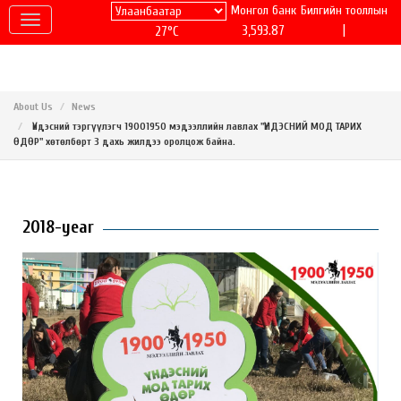
Монгол банк
Билгийн тооллын
|
3,593.87
27°C
About Us
News
Үндэсний тэргүүлэгч 19001950 мэдээллийн лавлах "ҮНДЭСНИЙ МОД ТАРИХ
ӨДӨР" хөтөлбөрт 3 дахь жилдээ оролцож байна.
2018-year