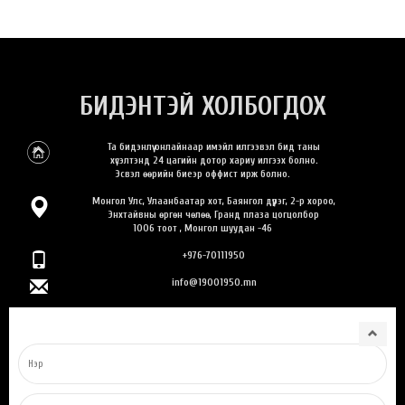
БИДЭНТЭЙ ХОЛБОГДОХ
Та бидэнлүү онлайнаар имэйл илгээвэл бид таны
хүсэлтэнд 24 цагийн дотор хариу илгээх болно.
Эсвэл өөрийн биеэр оффист ирж болно.
Монгол Улс, Улаанбаатар хот, Баянгол дүүрэг, 2-р хороо,
Энхтайвны өргөн чөлөө, Гранд плаза цогцолбор
1006 тоот , Монгол шуудан -46
+976-70111950
info@19001950.mn