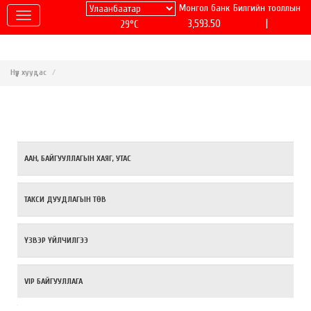
Монгол банк
Билгийн тооллын
|
3,593.50
29°C
Нүүр хуудас
ААН, БАЙГУУЛЛАГЫН ХАЯГ, УТАС
ТАКСИ ДУУДЛАГЫН ТӨВ
ҮЗВЭР ҮЙЛЧИЛГЭЭ
VIP БАЙГУУЛЛАГА