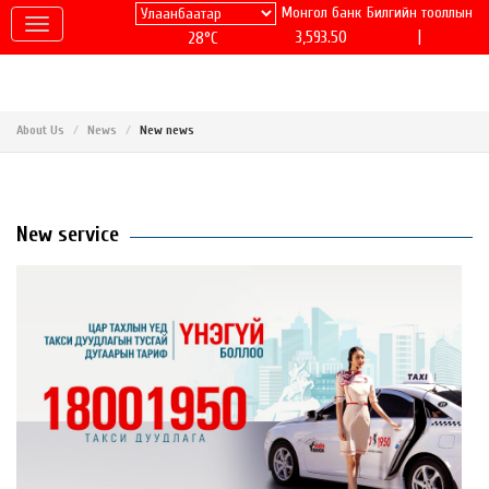
Монгол банк
Билгийн тооллын
|
3,593.50
28°C
About Us
News
New news
New service