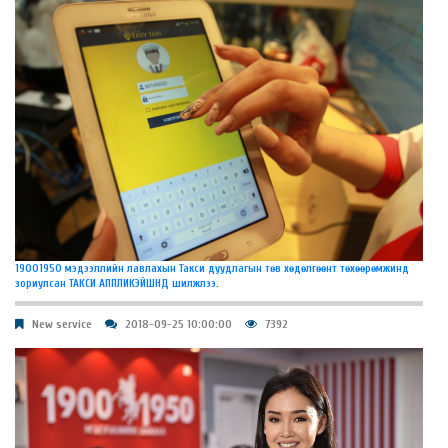
19001950 мэдээллийн лавлахын Такси дуудлагын төв хөдөлгөөнт төхөөрөмжинд
зориулсан ТАКСИ АППЛИКЭЙШНД шилжлээ.
New service
2018-09-25 10:00:00
7392