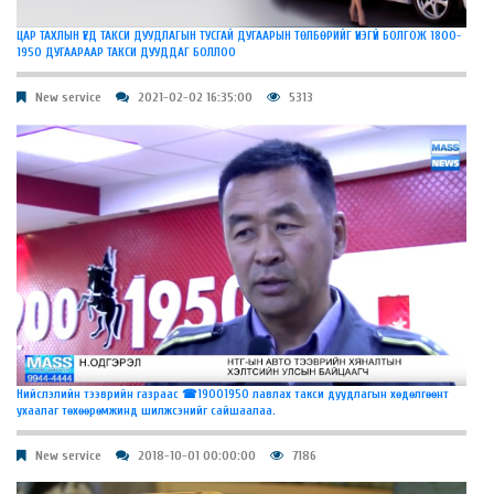
ЦАР ТАХЛЫН ҮЕД ТАКСИ ДУУДЛАГЫН ТУСГАЙ ДУГААРЫН ТӨЛБӨРИЙГ ҮНЭГҮЙ БОЛГОЖ 1800-
1950 ДУГААРААР ТАКСИ ДУУДДАГ БОЛЛОО
New service
2021-02-02 16:35:00
5313
Нийслэлийн тээврийн газраас ☎19001950 лавлах такси дуудлагын хөдөлгөөнт
ухаалаг төхөөрөмжинд шилжсэнийг сайшаалаа.
New service
2018-10-01 00:00:00
7186