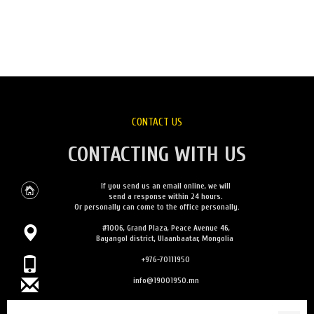
CONTACT US
CONTACTING WITH US
If you send us an email online, we will
send a response within 24 hours.
Or personally can come to the office personally.
#1006, Grand Plaza, Peace Avenue 46,
Bayangol district, Ulaanbaatar, Mongolia
+976-70111950
info@19001950.mn