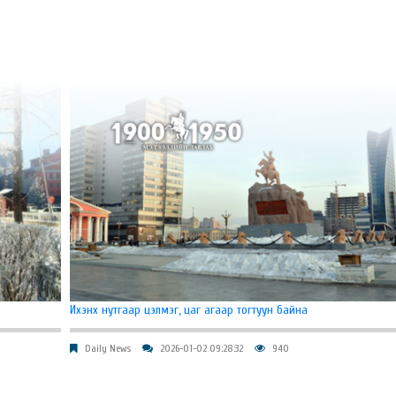
Ихэнх нутгаар цэлмэг, цаг агаар тогтуун байна
Daily News
2026-01-02 09:28:32
940