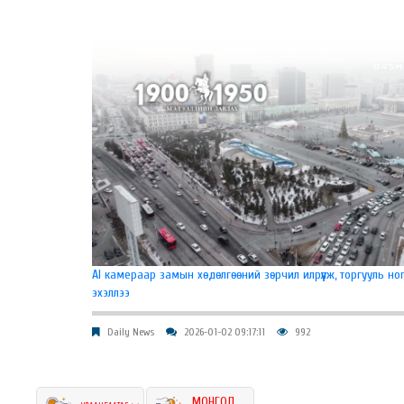
AI камераар замын хөдөлгөөний зөрчил илрүүлж, торгууль но
эхэллээ
Daily News
2026-01-02 09:17:11
992
МОНГОЛ