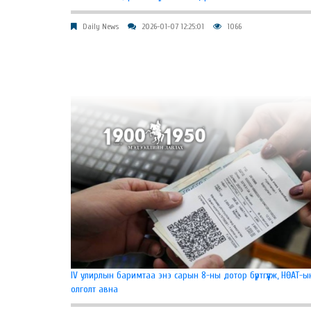
Daily News
2026-01-07 12:25:01
1066
IV улирлын баримтаа энэ сарын 8-ны дотор бүртгүүлж, НӨАТ-
олголт авна