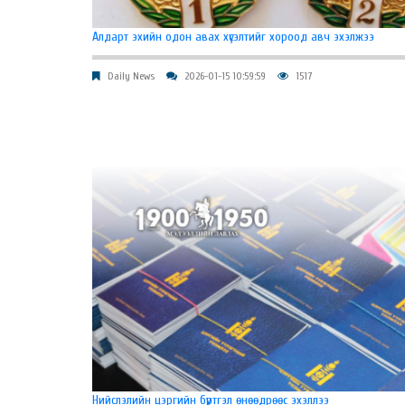
Алдарт эхийн одон авах хүсэлтийг хороод авч эхэлжээ
Daily News
2026-01-15 10:59:59
1517
Нийслэлийн цэргийн бүртгэл өнөөдрөөс эхэллээ