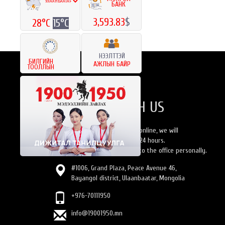
БАНК
«
1
Next
»
3,593.83
$
28°C
15°C
НЭЭЛТТЭЙ
БИЛГИЙН
АЖЛЫН БАЙР
ТООЛЛЫН
CONTACT US
CONTACTING WITH US
If you send us an email online, we will
send a response within 24 hours.
Or personally can come to the office personally.
#1006, Grand Plaza, Peace Avenue 46,
Bayangol district, Ulaanbaatar, Mongolia
+976-70111950
info@19001950.mn