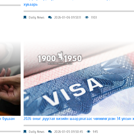
хуваарь
Daily News
2026-01-06 09:53:11
1103
ын буцаан
2026 оныг дуустал визийн шаардлагаас чөлөөлөгдсөн 34 улсын 
Daily News
2026-01-05 09:50:45
945