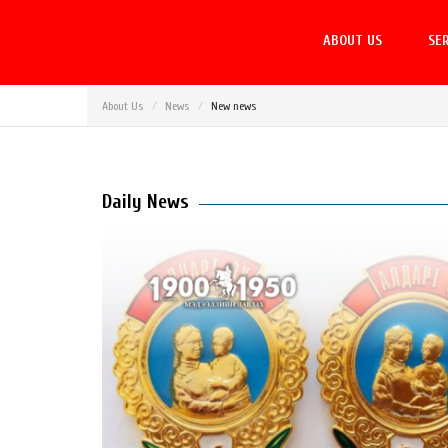
ABOUT US
SER
About Us
News
New news
Daily News