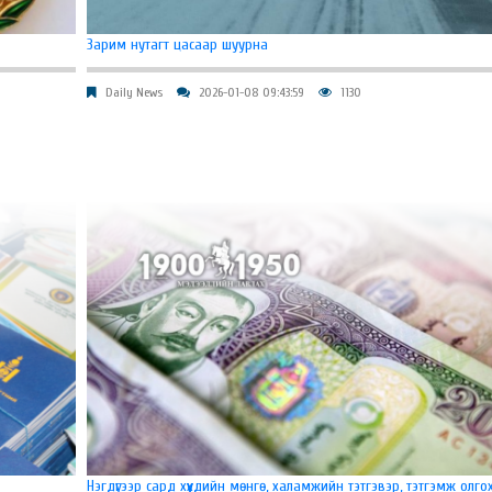
Зарим нутагт цасаар шуурна
Daily News
2026-01-08 09:43:59
1130
Нэгдүгээр сард хүүхдийн мөнгө, халамжийн тэтгэвэр, тэтгэмж олго