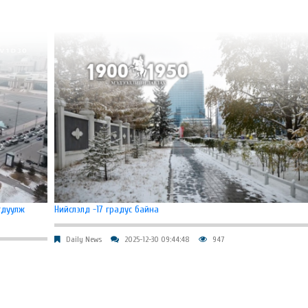
гдуулж
Нийслэлд -17 градус байна
Daily News
2025-12-30 09:44:48
947