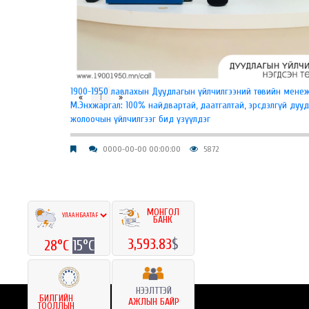
​1900-1950 лавлахын Дуудлагын үйлчилгээний төвийн мене
«
1
»
М.Энхжаргал: 100% найдвартай, даатгалтай, эрсдэлгүй дуу
жолоочын үйлчилгээг бид үзүүлдэг
0000-00-00 00:00:00
5872
МОНГОЛ
БАНК
3,593.83
$
28°C
15°C
НЭЭЛТТЭЙ
БИЛГИЙН
АЖЛЫН БАЙР
ТООЛЛЫН