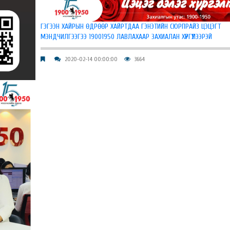
ГЭГЭЭН ХАЙРЫН ӨДРӨӨР ХАЙРТДАА ГЭНЭТИЙН СЮРПРАЙЗ ЦЭЦЭГТ
МЭНДЧИЛГЭЭГЭЭ 19001950 ЛАВЛАХААР ЗАХИАЛАН ХҮРГҮҮЛЭЭРЭЙ
2020-02-14 00:00:00
3664
йн турш
айна