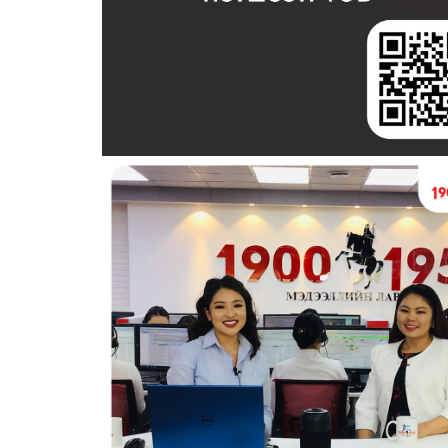
Үндэсний тэргүүлэгч 19001950 мэдээллийн лавлах нь 24 цаги
хэрэглэгч таны хэрэгцээт бүх төрлийн мэдээллийг хүргэж б
2023-05-08 12:03:48
3070