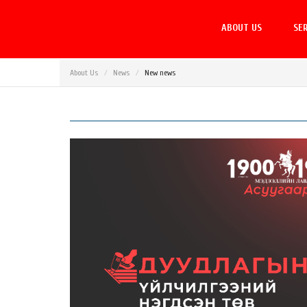
ABOUT US
SER
About Us
News
New news