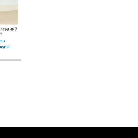
жер
длагын