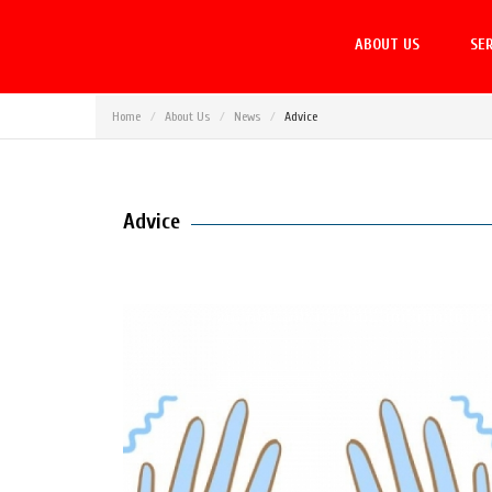
ABOUT US
SER
Home
About Us
News
Advice
Advice