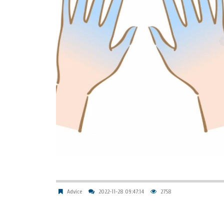
Advice
2022-11-28 09:47:14
2758