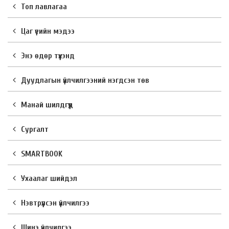
Топ лавлагаа
Цаг үеийн мэдээ
Энэ өдөр түүхэнд
Дуудлагын үйлчилгээний нэгдсэн төв
Манай шилдгүүд
Сургалт
SMARTBOOK
Ухаалаг шийдэл
Нэвтрүүлсэн үйлчилгээ
Шинэ үйлчилгээ