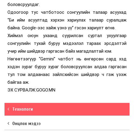
боловсруулдаг.
Одоогоор тус чатботоос сонгуулийн талаар асуухад
“Би ийм асуултад хэрхэн хариулах талаар суралцаж
байна. Google-ээс хайж үзнэ үү” гэсэн хариулт өгнө.
Хиймэл оюун ухаанд суурилсан суртал ухуулгаар
сонгуулийн тухай буруу мэдээлэл тараах эрсдэлтэй
учир ийм шийдвэр гаргасан байх магадлалтай юм.
Нөгөөтээгүүр “Gemini” чатбот нь өнгөрсөн сард хэд
хэдэн зураг буруу зураг боловсруулсан алдаа гаргасан
тул том алдаанаас зайлсхийсэн шийдвэр ч гэж үзэж
байгаа аж.
ЭХ СУРВАЛЖ:GOGO.MN
Технологи
Онцлох мэдээ