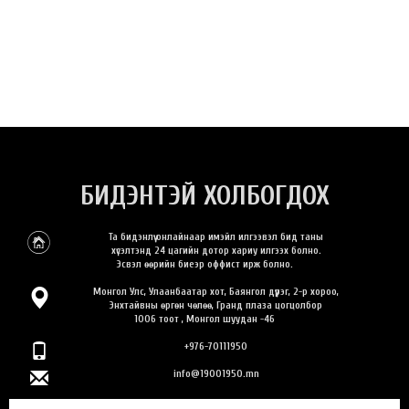
БИДЭНТЭЙ ХОЛБОГДОХ
Та бидэнлүү онлайнаар имэйл илгээвэл бид таны
хүсэлтэнд 24 цагийн дотор хариу илгээх болно.
Эсвэл өөрийн биеэр оффист ирж болно.
Монгол Улс, Улаанбаатар хот, Баянгол дүүрэг, 2-р хороо,
Энхтайвны өргөн чөлөө, Гранд плаза цогцолбор
1006 тоот , Монгол шуудан -46
+976-70111950
info@19001950.mn