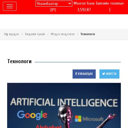
Монгол банк
Билгийн тооллын
|
3,593.87
31°C
Нүүр хуудас
Бидний тухай
Мэдээ мэдээлэл
Технологи
Технологи
ХУВААЛЦАХ
ЖИРГЭХ