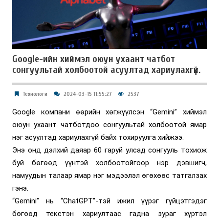
Google-ийн хиймэл оюун ухаант чатбот
сонгуультай холбоотой асуултад хариулахгүй.
Технологи
2024-03-15 11:55:27
2537
Google компани өөрийн хөгжүүлсэн “Gemini” хиймэл
оюун ухаант чатботдоо сонгуультай холбоотой ямар
нэг асуултад хариулахгүй байх тохируулга хийжээ.
Энэ онд дэлхий даяар 60 гаруй улсад сонгууль тохиож
буй бөгөөд үүнтэй холбоотойгоор нэр дэвшигч,
намуудын талаар ямар нэг мэдээлэл өгөхөөс татгалзах
гэнэ.
“Gemini” нь “ChatGPT”-тэй ижил үүрэг гүйцэтгэдэг
бөгөөд текстэн хариултаас гадна зураг хүртэл