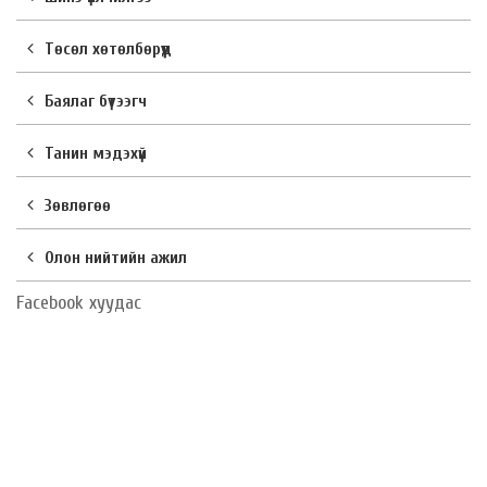
Төсөл хөтөлбөрүүд
Баялаг бүтээгч
Танин мэдэхүй
Зөвлөгөө
Олон нийтийн ажил
Facebook хуудас