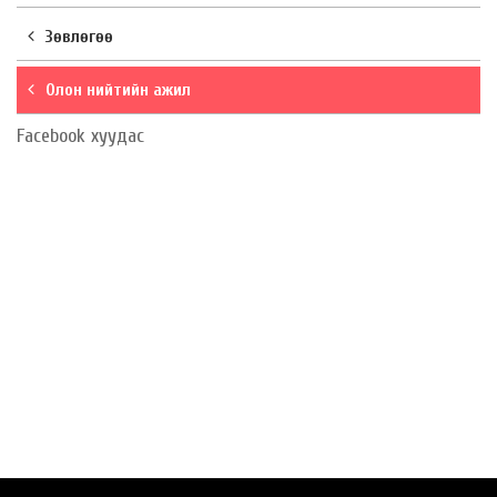
Зөвлөгөө
Олон нийтийн ажил
Facebook хуудас