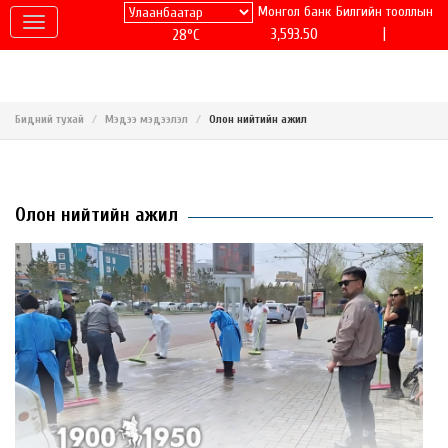
Монгол банк
Билгийн тооллын
|
3,593.50
28°C
Бидний тухай
Мэдээ мэдээлэл
Олон нийтийн ажил
Олон нийтийн ажил