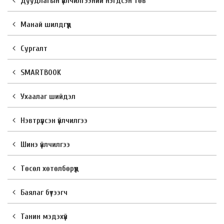
Дуудлагын үйлчилгээний нэгдсэн төв
Манай шилдгүүд
Сургалт
SMARTBOOK
Ухаалаг шийдэл
Нэвтрүүлсэн үйлчилгээ
Шинэ үйлчилгээ
Төсөл хөтөлбөрүүд
Баялаг бүтээгч
Танин мэдэхүй