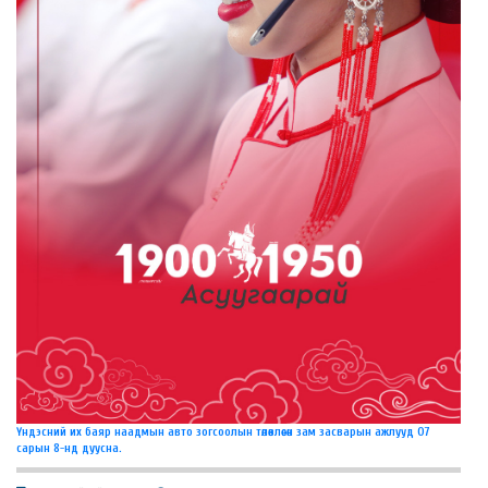
Үндэсний их баяр наадмын авто зогсоолын төлөвлөсөн зам засварын ажлууд 07
сарын 8-нд дуусна.