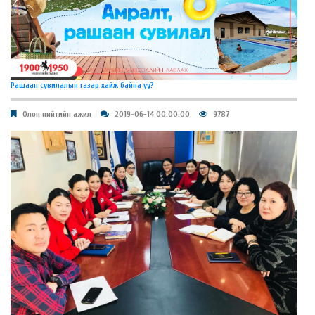
Рашаан сувилалын газар хайж байна уу?
Олон нийтийн ажил
2019-06-14 00:00:00
9787