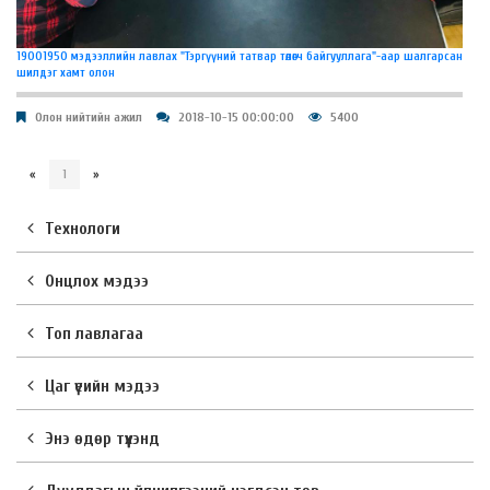
19001950 мэдээллийн лавлах "Тэргүүний татвар төлөгч байгууллага"-аар шалгарсан
шилдэг хамт олон
Олон нийтийн ажил
2018-10-15 00:00:00
5400
«
1
»
Технологи
Онцлох мэдээ
Топ лавлагаа
Цаг үеийн мэдээ
Энэ өдөр түүхэнд