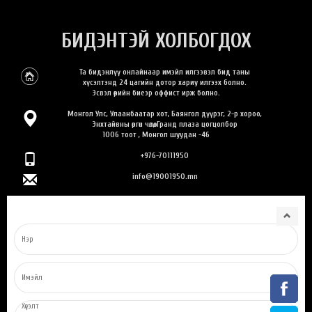
БИДЭНТЭЙ ХОЛБОГДОХ
Та бидэнлүү онлайнаар имэйл илгээвэл бид таны
хүсэлтэнд 24 цагийн дотор хариу илгээх болно.
Эсвэл өөрийн биеэр оффист ирж болно.
Монгол Улс, Улаанбаатар хот, Баянгол дүүрэг, 2-р хороо,
Энхтайвны өргөн чөлөө, Гранд плаза цогцолбор
1006 тоот , Монгол шуудан -46
+976-70111950
info@19001950.mn