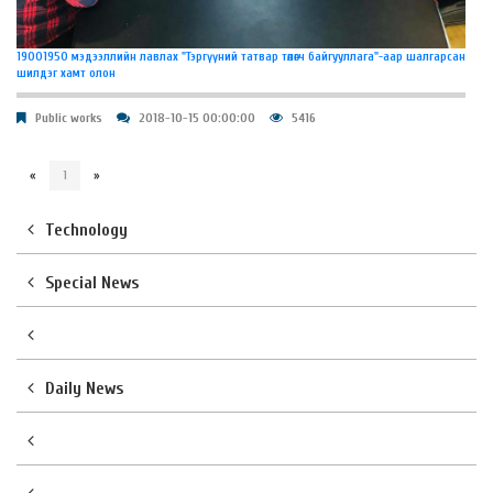
19001950 мэдээллийн лавлах "Тэргүүний татвар төлөгч байгууллага"-аар шалгарсан
шилдэг хамт олон
Public works
2018-10-15 00:00:00
5416
«
1
»
Technology
Special News
Daily News