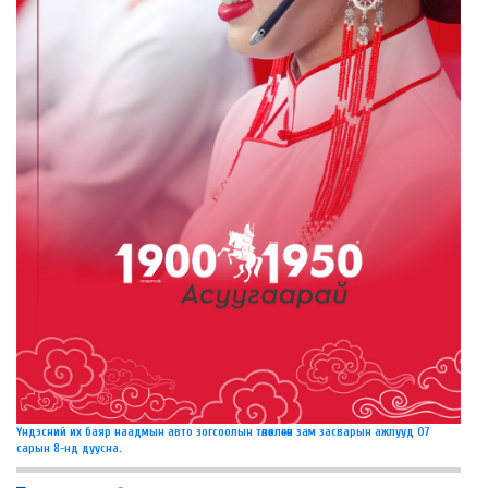
Үндэсний их баяр наадмын авто зогсоолын төлөвлөсөн зам засварын ажлууд 07
сарын 8-нд дуусна.