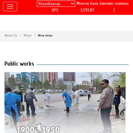
Монгол банк
Билгийн тооллын
|
3,593.87
19°C
About Us
News
New news
Public works