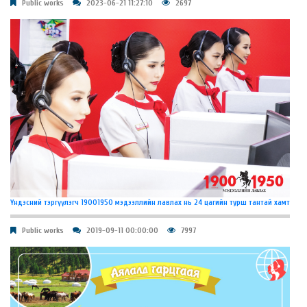
Public works
2023-06-21 11:27:10
2697
Үндэсний тэргүүлэгч 19001950 мэдээллийн лавлах нь 24 цагийн турш тантай хамт
Public works
2019-09-11 00:00:00
7997