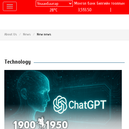
Монгол банк
Билгийн тооллын
|
3,593.50
28°C
About Us
News
New news
Technology