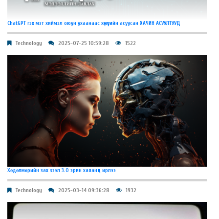
ChatGPT гэх мэт хиймэл оюун ухаанаас хүмүүсийн асуусан ХАЧИН АСУУЛТУУД
Technology
2025-07-25 10:59:28
1522
Хөдөлмөрийн зах зээл 3.0 эрин хаяанд ирлээ
Technology
2025-03-14 09:36:28
1932