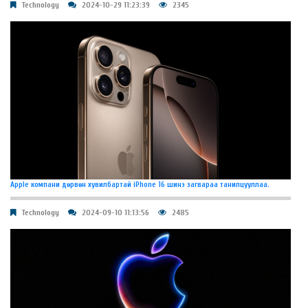
Technology
2024-10-29 11:23:39
2345
Apple компани дөрвөн хувилбартай iPhone 16 шинэ загвараа танилцууллаа.
Technology
2024-09-10 11:13:56
2485