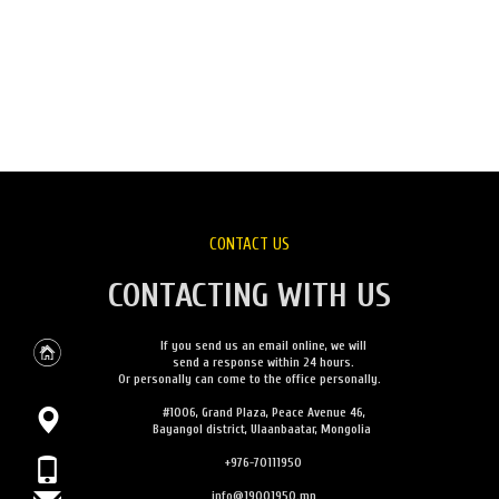
CONTACT US
CONTACTING WITH US
If you send us an email online, we will
send a response within 24 hours.
Or personally can come to the office personally.
#1006, Grand Plaza, Peace Avenue 46,
Bayangol district, Ulaanbaatar, Mongolia
+976-70111950
info@19001950.mn