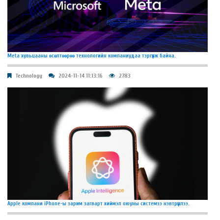
Meta хувьцааны өсөлтөөрөө технологийн компаниудаа тэргүүлж байна.
Technology
2024-11-14 11:13:16
2783
Apple компани iPhone-ы зарим загварт хиймэл оюуны системээ нэвтрүүллээ.