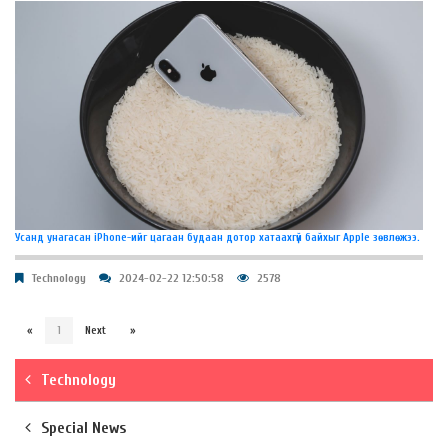
Усанд унагасан iPhone-ийг цагаан будаан дотор хатаахгүй байхыг Apple зөвлөжээ.
Technology
2024-02-22 12:50:58
2578
«
1
Next
»
Technology
Special News