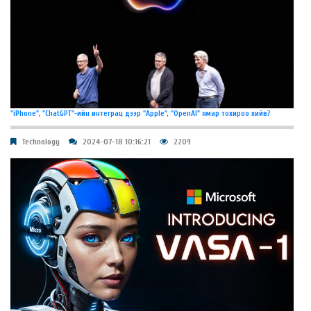
"iPhone", "ChatGPT"-ийн интеграц дээр "Apple", "OpenAI" ямар тохироо хийв?
Technology
2024-07-18 10:16:21
2209