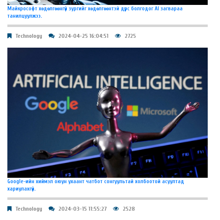
Майкрософт хөдөлгөөнгүй зургийг хөдөлгөөнтэй дүрс болгодог AI загвараа
танилцуулжээ.
Technology
2024-04-25 16:04:51
2725
Google-ийн хиймэл оюун ухаант чатбот сонгуультай холбоотой асуултад
хариулахгүй.
Technology
2024-03-15 11:55:27
2528