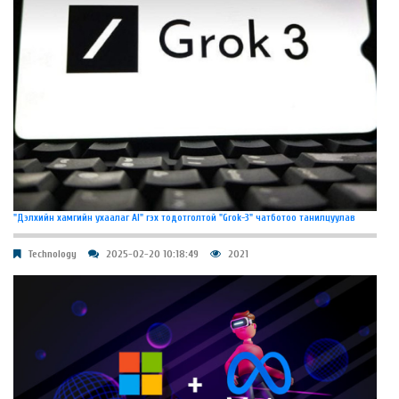
"Дэлхийн хамгийн ухаалаг AI" гэх тодотголтой "Grok-3" чатботоо танилцуулав
Technology
2025-02-20 10:18:49
2021