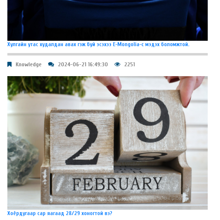
Хулгайн утас худалдан авах гэж буй эсэхээ E-Mongolia-с мэдэх боломжтой.
Knowledge
2024-06-21 16:49:30
2251
Хоёрдугаар сар яагаад 28/29 хоногтой вэ?