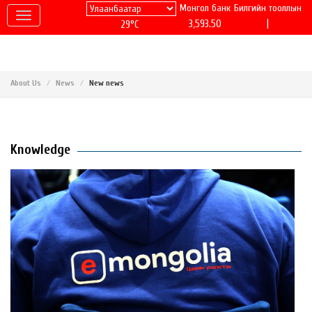
Монгол банк
Билгийн тооллын
|
3,593.50
29°C
About Us
News
New news
Knowledge