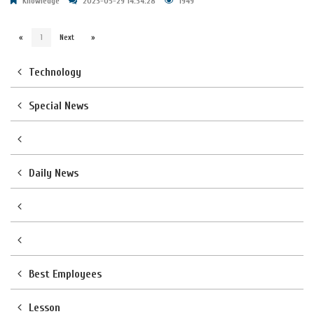
Knowledge
2023-05-29 14:34:28
1949
«
1
Next
»
Technology
Special News
Daily News
Best Employees
Lesson