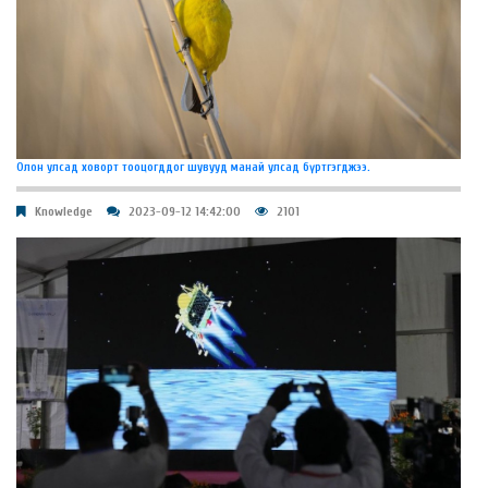
Олон улсад ховорт тооцогддог шувууд манай улсад бүртгэгджээ.
Knowledge
2023-09-12 14:42:00
2101