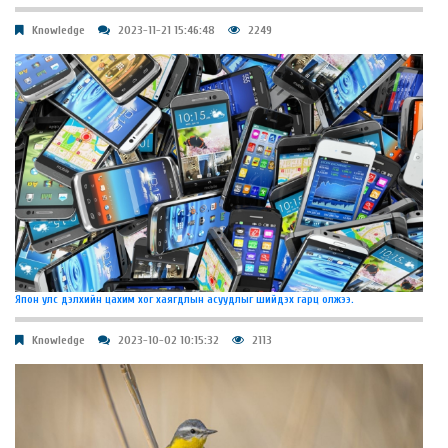
Knowledge
2023-11-21 15:46:48
2249
Япон улс дэлхийн цахим хог хаягдлын асуудлыг шийдэх гарц олжээ.
Knowledge
2023-10-02 10:15:32
2113