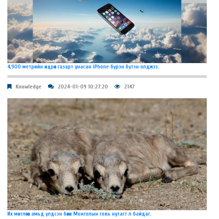
4,900 метрийн өндрөөс газарт унасан iPhone бүрэн бүтэн олджээ.
Knowledge
2024-01-09 10:27:20
2147
Их мөстлөгөөс амьд үлдсэн бөхөн Монголын говь нутагт л байдаг.