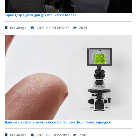
Саран дээр буусан дөрөв дэх улс Энэтхэг боллоо.
Knowledge
2023-08-24 14:37:57
2024
Давсны ширхгээс ч жижиг хэмжээтэй гар цүнх $63,750-аар зарагджээ.
Knowledge
2023-06-30 15:28:17
2301