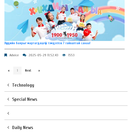
Хүүхдийн баярыг мартагдашгүй тэмдэглэх 7 гайхалтай санаа!
Advice
2025-05-29 11:52:43
1553
«
1
Next
»
Technology
Special News
Daily News