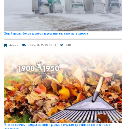
Хүчтэй цасан болон шороон шуурганы үед авах арга хэмжээ
Advice
2025-11-25 10:06:12
940
Унасан навчсыг шүүрдэж хаялгүй, түүж аваад муудаж доройтсон хөрстэй газарт