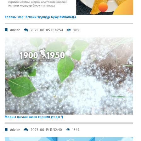
Хоолны жор: Испани хуушуур буюу ИМПАНАДА
Advice
2025-08-05 11:36:54
985
Модны цагаан хөвөн харшил үүсгэдэг үү?
Advice
2025-06-19 11:32:40
1349