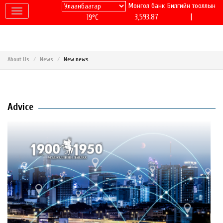
Монгол банк
Билгийн тооллын
|
3,593.87
19°C
About Us
News
New news
Advice