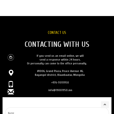
CONTACT US
CONTACTING WITH US
If you send us an email online, we will
send a response within 24 hours.
Or personally can come to the office personally.
#1006, Grand Plaza, Peace Avenue 46,
Bayangol district, Ulaanbaatar, Mongolia
+976-70111950
info@19001950.mn