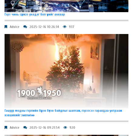
Гэрт чинь сүлжээ унадаг бол үүнийг анхаар
Advice
2025-12-16 10:26:14
937
Гацуур модны гэрлийн бүрэн бүтэн байдлыг шалгаж, гэрээсээ гарахдаа унтрааж
хэвшихийг зөвлөлөө
Advice
2025-12-16 09:21:54
920