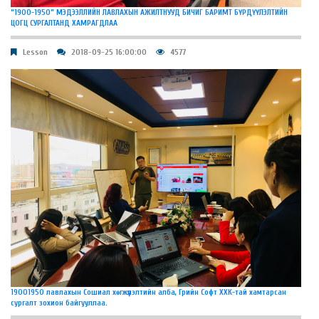
“1900-1950” МЭДЭЭЛЛИЙН ЛАВЛАХЫН АЖИЛТНУУД БИЧИГ БАРИМТ БҮРДҮҮЛЭЛТИЙН
ЦОГЦ СУРГАЛТАНД ХАМРАГДЛАА
Lesson
2018-09-25 16:00:00
4577
19001950 лавлахын Сошиал хөгжүүлэлтийн алба, Грийн Софт ХХК-тай хамтарсан
сургалт зохион байгууллаа.