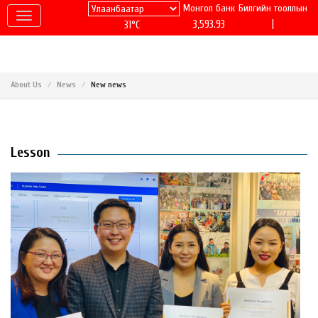
Монгол банк
Билгийн тооллын
|
3,593.93
31°C
About Us
News
New news
Lesson