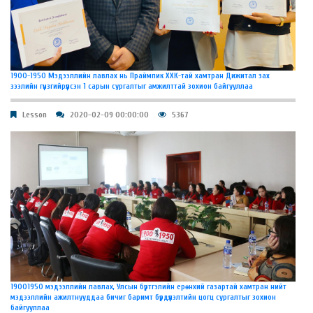
1900-1950 Мэдээллийн лавлах нь Праймпик ХХК-тай хамтран Дижитал зах
зээлийн гүнзгийрүүлсэн 1 сарын сургалтыг амжилттай зохион байгууллаа
Lesson
2020-02-09 00:00:00
5367
19001950 мэдээллийн лавлах, Улсын бүртгэлийн ерөнхий газартай хамтран нийт
мэдээллийн ажилтнууддаа бичиг баримт бүрдүүлэлтийн цогц сургалтыг зохион
байгууллаа