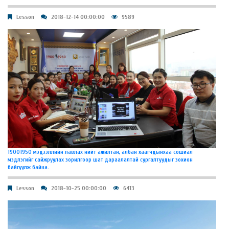
Lesson
2018-12-14 00:00:00
9589
19001950 мэдээллийн лавлах нийт ажилтан, албан хаагчдынхаа сошиал
мэдлэгийг сайжруулах зорилгоор шат дараалалтай сургалтуудыг зохион
байгуулж байна.
Lesson
2018-10-25 00:00:00
6413