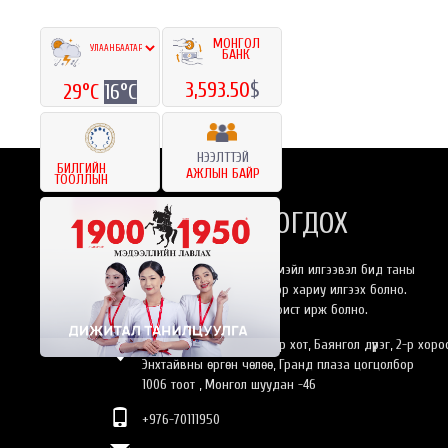
МОНГОЛ
БАНК
«
1
»
3,593.50
$
29°C
16°C
НЭЭЛТТЭЙ
БИЛГИЙН
АЖЛЫН БАЙР
ТООЛЛЫН
БИДЭНТЭЙ ХОЛБОГДОХ
Та бидэнлүү онлайнаар имэйл илгээвэл бид таны
хүсэлтэнд 24 цагийн дотор хариу илгээх болно.
Эсвэл өөрийн биеэр оффист ирж болно.
Монгол Улс, Улаанбаатар хот, Баянгол дүүрэг, 2-р хоро
Энхтайвны өргөн чөлөө, Гранд плаза цогцолбор
1006 тоот , Монгол шуудан -46
+976-70111950