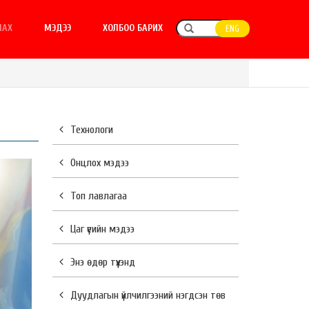
ЛАХ
МЭДЭЭ
ХОЛБОО БАРИХ
ENG
Технологи
Онцлох мэдээ
Топ лавлагаа
Цаг үеийн мэдээ
Энэ өдөр түүхэнд
Дуудлагын үйлчилгээний нэгдсэн төв