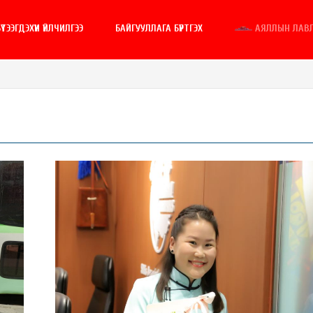
ҮТЭЭГДЭХҮҮН ҮЙЛЧИЛГЭЭ
БАЙГУУЛЛАГА БҮРТГЭХ
АЯЛЛЫН ЛАВ