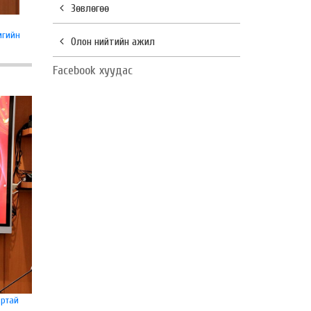
Зөвлөгөө
мгийн
Олон нийтийн ажил
Facebook хуудас
яртай