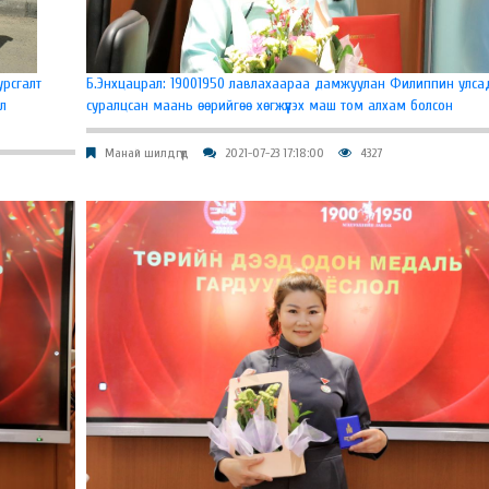
урсгалт
Б.Энхцацрал: 19001950 лавлахаараа дамжуулан Филиппин улса
л
суралцсан маань өөрийгөө хөгжүүлэх маш том алхам болсон
Манай шилдгүүд
2021-07-23 17:18:00
4327