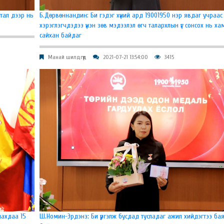
тал дээр нь
Б.Дөрвөннандин: Би гэдэг хүний ард 19001950 нэр явдаг учраас
хэрэглэгчдэдээ үнэн зөв мэдээлэл өгч талархлын үг сонсох нь ха
сайхан байдаг
Манай шилдгүүд
2021-07-21 13:54:00
3415
лахдаа 15
Ш.Номин-Эрдэнэ: Би үргэлж бусдад тусладаг ажил хийдэгтээ ба