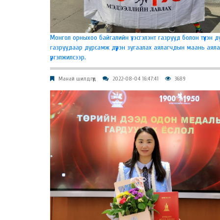
Монгол орныхоо байгалийн үзэсгэлэнт газрууд болон түүхэн д
газруудаар дурсамж дүүрэн зугаалах аялагчдын маань аяла
үргэлжилсээр.
Манай шилдгүүд
2022-08-04 16:47:41
3689