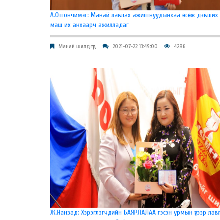
А.Отгончимэг: Манай лавлах ажилтнуудынхаа өсөж дэвших 
маш их анхаарч ажилладаг
Манай шилдгүүд
2021-07-22 13:49:00
4286
Ж.Нанзад: Хэрэглэгчдийн БАЯРЛАЛАА гэсэн урмын үгээр лав