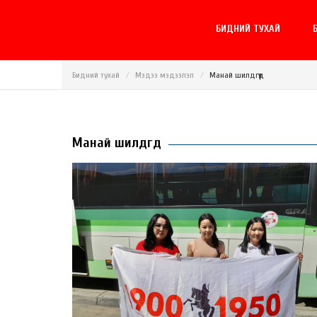
БИДНИЙ ТУХАЙ
Б
Бидний тухай
Мэдээ мэдээлэл
Манай шилдгүүд
Манай шилдгүүд