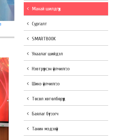
Манай шилдгүүд
Сургалт
д
SMARTBOOK
Ухаалаг шийдэл
Нэвтрүүлсэн үйлчилгээ
Шинэ үйлчилгээ
Төсөл хөтөлбөрүүд
Баялаг бүтээгч
Танин мэдэхүй