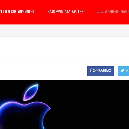
ҮТЭЭГДЭХҮҮН ҮЙЛЧИЛГЭЭ
БАЙГУУЛЛАГА БҮРТГЭХ
АЯЛЛЫН ЛАВ
ХУВААЛЦАХ
ЖИ