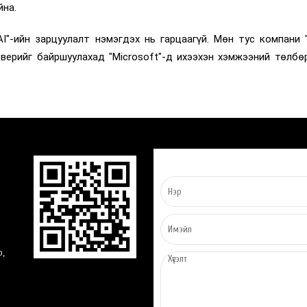
йна.
AI"-ийн зарцуулалт нэмэгдэх нь гарцаагүй. Мөн тус компани "
верийг байршуулахад "Microsoft"-д ихээхэн хэмжээний төлбө
о,