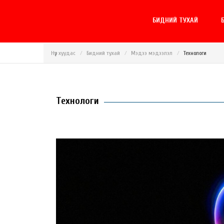
БИДНИЙ ТУХАЙ
Б
Нүүр хуудас
Бидний тухай
Мэдээ мэдээлэл
Технологи
Технологи