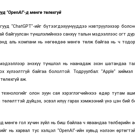
уд "OpenAI"-д мөнгө төлөхгүй
агууд "ChatGPT"-ийг бүтээгдэхүүнүүддээ нэвтрүүлэхээр болсн
ай байгуулсан түншлэлийнхээ санхүү талын мэдээллээс огт ду
энд аль компани нь нөгөөдөө мөнгө төлж байгаа нь ч тодор
 мэдээллээр энэхүү түншлэл нь наанадаж эхэн шатандаа та
х хүлээлтгүй байгаа бололтой. Тодруулбал: "Apple" хиймэл
төлөхгүй аж.
 технологийг олон зуун сая хэрэглэгчийнхээ өдөр тутам аши
төлөлттэй дүйцэх, эсвэл илүү гарах хэмжээний үнэ цэн бий б
элд мөнгө гол хүчин зүйл нь биш байлаа ч яваандаа төлбөрийн 
ийг нь харвал тус хэлцэл "OpenAI"-ийн хувьд нэлээн өртөгтэ