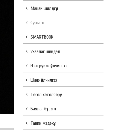
Манай шилдгүүд
Сургалт
SMARTBOOK
Ухаалаг шийдэл
Нэвтрүүлсэн үйлчилгээ
Шинэ үйлчилгээ
Төсөл хөтөлбөрүүд
Баялаг бүтээгч
Танин мэдэхүй