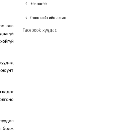
Зөвлөгөө
Олон нийтийн ажил
оо энэ
Facebook хуудас
рдаагүй
хойгүй
луудад
 оюунт
гладаг
олгоно
асуудал
й болж