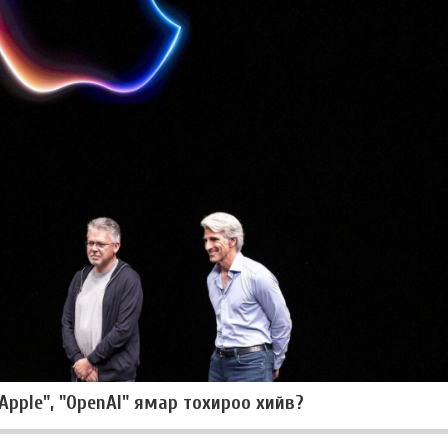
"Apple", "OpenAI" ямар тохироо хийв?