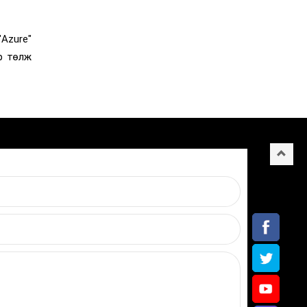
Azure"
р төлж