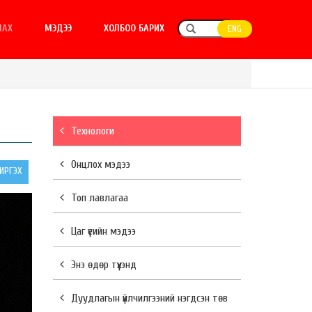
ЛАХ
МЭДЭЭ
ХОЛБОО БАРИХ
ENG
Технологи
Онцлох мэдээ
РГЭХ
Топ лавлагаа
Цаг үеийн мэдээ
Энэ өдөр түүхэнд
Дуудлагын үйлчилгээний нэгдсэн төв