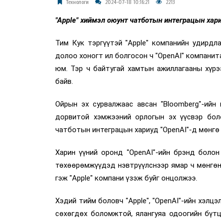
Технологи
2024-07-18 10:16:21
2213
"Apple" хиймэл оюунт чатботын интеграцын хари
Тим Кук тэргүүтэй "Apple" компанийн удирдл
долоо хоногт ил болгосон ч "OpenAI" компанит
юм. Тэр ч байтугай хамтын ажиллагааны хүрэ
байв.
Ойрын эх сурвалжаас авсан "Bloomberg"-ийн
дорвитой хэмжээний орлогын эх үүсвэр боло
чатботын интеграцын хариуд "OpenAI"-д мөнгө 
Харин үүний оронд "OpenAI"-ийн брэнд болон
төхөөрөмжүүдэд нэвтрүүлснээр ямар ч мөнгөн 
гэж "Apple" компани үзэж буйг онцолжээ.
Хэдий тийм боловч "Apple", "OpenAI"-ийн хэлц
сөхөгдөх боломжтой, ялангуяа одоогийн бүтц