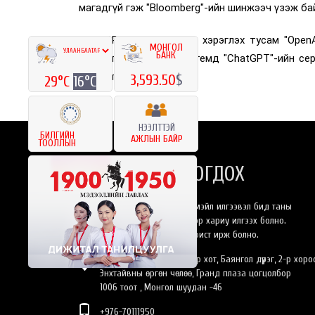
магадгүй гэж "Bloomberg"-ийн шинжээч үзэж ба
"ChatGPT"-ийг олон хүн хэрэглэх тусам "Open
МОНГОЛ
БАНК
үүлэн тооцооллын системд "ChatGPT"-ийн сер
байгааг тодотгожээ.
3,593.50
$
29°C
16°C
НЭЭЛТТЭЙ
БИЛГИЙН
АЖЛЫН БАЙР
ТООЛЛЫН
БИДЭНТЭЙ ХОЛБОГДОХ
Та бидэнлүү онлайнаар имэйл илгээвэл бид таны
хүсэлтэнд 24 цагийн дотор хариу илгээх болно.
Эсвэл өөрийн биеэр оффист ирж болно.
Монгол Улс, Улаанбаатар хот, Баянгол дүүрэг, 2-р хоро
Энхтайвны өргөн чөлөө, Гранд плаза цогцолбор
1006 тоот , Монгол шуудан -46
+976-70111950