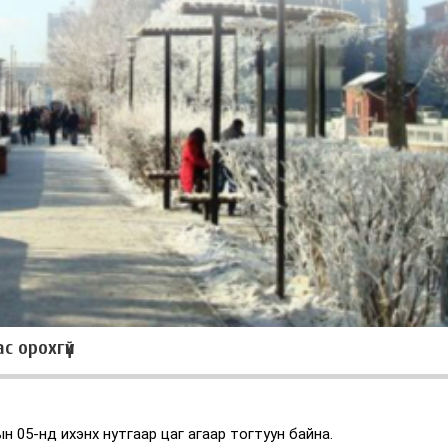
с орохгүй
н 05-нд ихэнх нутгаар цаг агаар тогтуун байна.