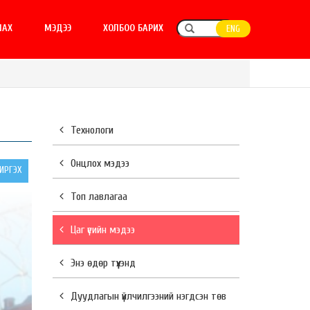
ЛАХ
МЭДЭЭ
ХОЛБОО БАРИХ
ENG
Технологи
Онцлох мэдээ
РГЭХ
Топ лавлагаа
Цаг үеийн мэдээ
Энэ өдөр түүхэнд
Дуудлагын үйлчилгээний нэгдсэн төв