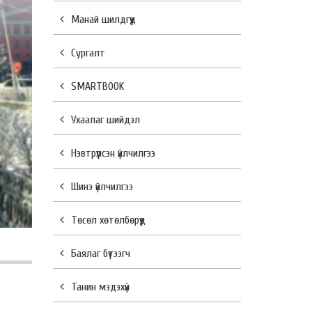
Манай шилдгүүд
Сургалт
SMARTBOOK
Ухаалаг шийдэл
Нэвтрүүлсэн үйлчилгээ
Шинэ үйлчилгээ
Төсөл хөтөлбөрүүд
Баялаг бүтээгч
Танин мэдэхүй