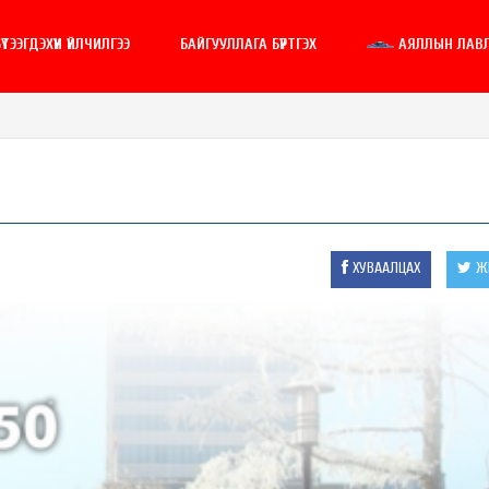
ҮТЭЭГДЭХҮҮН ҮЙЛЧИЛГЭЭ
БАЙГУУЛЛАГА БҮРТГЭХ
АЯЛЛЫН ЛАВ
ХУВААЛЦАХ
ЖИ