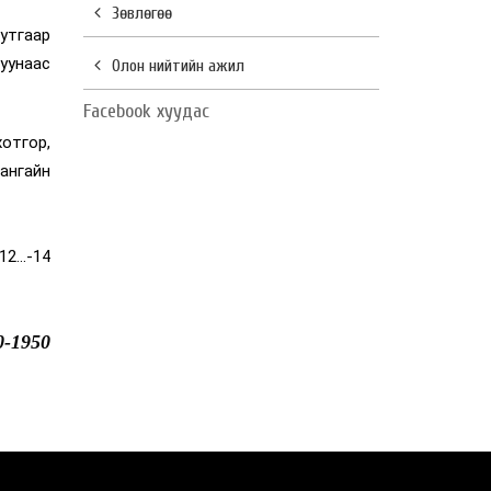
Зөвлөгөө
утгаар
руунаас
Олон нийтийн ажил
Facebook хуудас
хотгор,
Хангайн
2...-14
0-1950