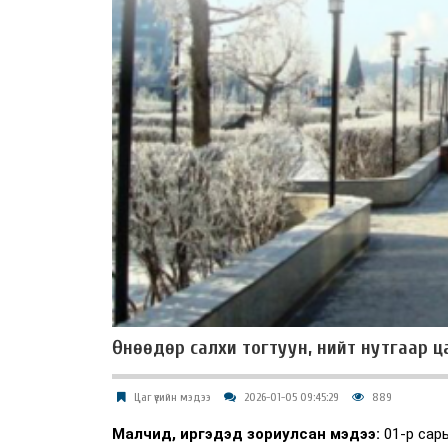
Өнөөдөр салхи тогтуун, нийт нутгаар ца
Цаг үеийн мэдээ
2026-01-05 09:45:29
889
Малчид, иргэдэд зориулсан мэдээ:
01-р сары