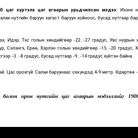
0 цаг хүртэлх цаг агаарын урьдчилсан мэдээ:
Ихэнх н
Салхи нутгийн баруун хагаст баруун хойноос, бусад нутгаар ба
х, Идэр, Тэс голын хөндийгөөр -22...-27 градус, Увс нуурын 
үр, Сэлэнгэ, Ерөө, Хэрлэн голын хөндийгөөр -15...-20 градус, 
ээр -3...-8 градус, бусад нутгаар -9...-14 градус хүйтэн байна.
й. Цас орохгүй. Салхи баруунаас секундэд 4-9 метр. Өдөртөө -1
 болон орон нутгийн цаг агаарын мэдээллийг
190