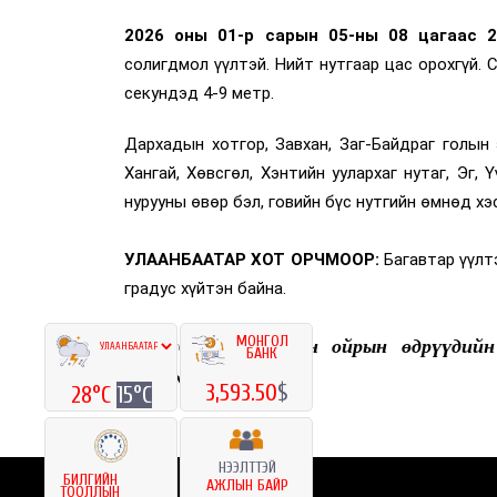
2026 оны 01-р сарын 05-ны 08 цагаас 2
солигдмол үүлтэй. Нийт нутгаар цас орохгүй. 
секундэд 4-9 метр.
Дархадын хотгор, Завхан, Заг-Байдраг голын э
Хангай, Хөвсгөл, Хэнтийн уулархаг нутаг, Эг, Ү
нурууны өвөр бэл, говийн бүс нутгийн өмнөд хэсг
УЛААНБААТАР ХОТ ОРЧМООР:
Багавтар үүлтэ
градус хүйтэн байна.
МОНГОЛ
Улаанбаатар хотын ойрын өдрүүдийн
БАНК
лавлахаас аваарай.
3,593.50
$
28°C
15°C
НЭЭЛТТЭЙ
БИЛГИЙН
АЖЛЫН БАЙР
ТООЛЛЫН