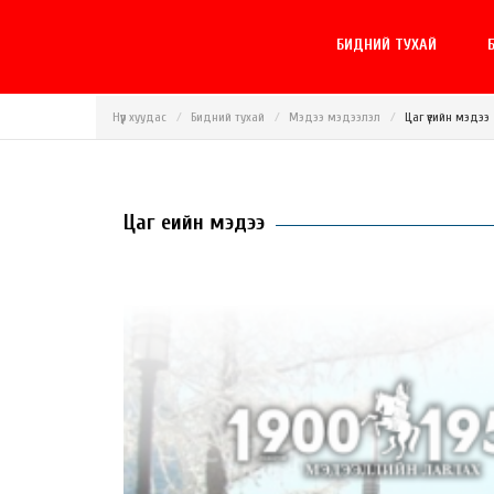
БИДНИЙ ТУХАЙ
Б
Нүүр хуудас
Бидний тухай
Мэдээ мэдээлэл
Цаг үеийн мэдээ
Цаг үеийн мэдээ