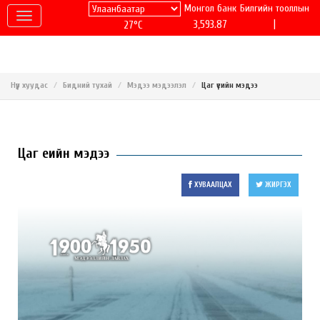
Монгол банк
Билгийн тооллын
|
3,593.87
27°C
Нүүр хуудас
Бидний тухай
Мэдээ мэдээлэл
Цаг үеийн мэдээ
Цаг үеийн мэдээ
ХУВААЛЦАХ
ЖИРГЭХ