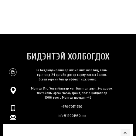
БИДЭНТЭЙ ХОЛБОГДОХ
Та бидэнлүү онлайнаар имэйл илгээвэл бид таны
хүсэлтэнд 24 цагийн дотор хариу илгээх болно.
Эсвэл өөрийн биеэр оффист ирж болно.
Монгол Улс, Улаанбаатар хот, Баянгол дүүрэг, 2-р хороо,
Энхтайвны өргөн чөлөө, Гранд плаза цогцолбор
1006 тоот , Монгол шуудан -46
+976-70111950
info@19001950.mn