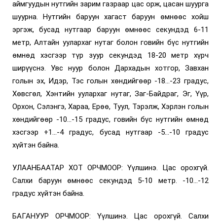
аймгуудын нутгийн зарим газраар цас орж, цасан шуурга
шуурна. Нутгийн баруун хагаст баруун өмнөөс хойш
эргэж, бусад нутгаар баруун өмнөөс секундэд 6-11
метр, Алтайн уулархаг нутаг болон говийн бүс нутгийн
өмнөд хэсгээр түр зуур секундэд 18-20 метр хүрч
ширүүснэ. Увс нуур болон Дархадын хотгор, Завхан
голын эх, Идэр, Тэс голын хөндийгөөр -18...-23 градус,
Хөвсгөл, Хэнтийн уулархаг нутаг, Заг-Байдраг, Эг, Үүр,
Орхон, Сэлэнгэ, Хараа, Ерөө, Туул, Тэрэлж, Хэрлэн голын
хөндийгөөр -10...-15 градус, говийн бүс нутгийн өмнөд
хэсгээр +1...-4 градус, бусад нутгаар -5...-10 градус
хүйтэн байна.
УЛААНБААТАР ХОТ ОРЧМООР: Үүлшинэ. Цас орохгүй.
Салхи баруун өмнөөс секундэд 5-10 метр. -10...-12
градус хүйтэн байна.
БАГАНУУР ОРЧМООР: Үүлшинэ. Цас орохгүй. Салхи