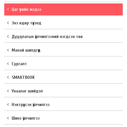
Цаг үеийн мэдээ
Энэ өдөр түүхэнд
Дуудлагын үйлчилгээний нэгдсэн төв
Манай шилдгүүд
Сургалт
SMARTBOOK
Ухаалаг шийдэл
Нэвтрүүлсэн үйлчилгээ
Шинэ үйлчилгээ