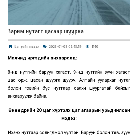
Зарим нутагт цасаар шуурна
Цаг үеийн мэдээ
2026-01-08 09:43:59
1140
Малчид иргэдийн анхааралд:
8-нд нутгийн баруун хагаст, 9-нд нутгийн зүүн хагаст
цас орж, цасан шуурга шуурч, Алтайн уулархаг нутаг
болон говийн бүс нутгаар салхи шуургатай байхыг
анхааруулж байна.
Өнөөдрийн 20 цаг хүртэлх цаг агаарын урьдчилсан
мэдээ:
Ихэнх нутгаар солигдмол үүлтэй. Баруун болон төв, зүүн