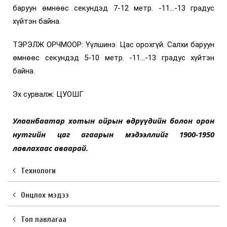
баруун өмнөөс секундэд 7-12 метр. -11...-13 градус
хүйтэн байна.
ТЭРЭЛЖ ОРЧМООР: Үүлшинэ. Цас орохгүй. Салхи баруун
өмнөөс секундэд 5-10 метр. -11...-13 градус хүйтэн
байна.
Эх сурвалж: ЦУОШГ
Улаанбаатар хотын ойрын өдрүүдийн болон орон
нутгийн цаг агаарын мэдээллийг
1900-1950
лавлахаас аваарай.
Технологи
Онцлох мэдээ
Топ лавлагаа