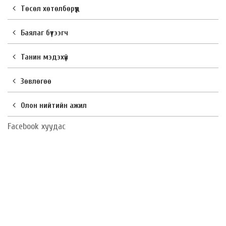
Төсөл хөтөлбөрүүд
Баялаг бүтээгч
Танин мэдэхүй
Зөвлөгөө
Олон нийтийн ажил
Facebook хуудас