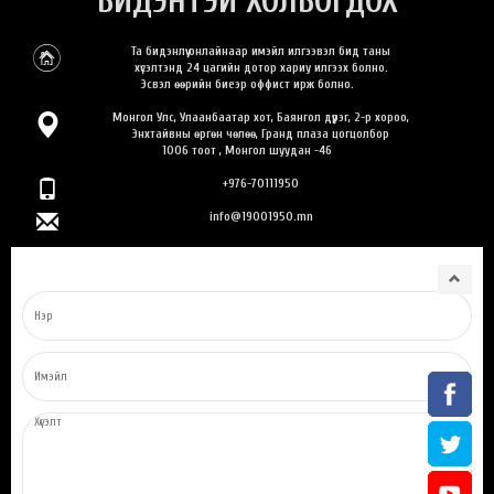
БИДЭНТЭЙ ХОЛБОГДОХ
Та бидэнлүү онлайнаар имэйл илгээвэл бид таны
хүсэлтэнд 24 цагийн дотор хариу илгээх болно.
Эсвэл өөрийн биеэр оффист ирж болно.
Монгол Улс, Улаанбаатар хот, Баянгол дүүрэг, 2-р хороо,
Энхтайвны өргөн чөлөө, Гранд плаза цогцолбор
1006 тоот , Монгол шуудан -46
+976-70111950
info@19001950.mn