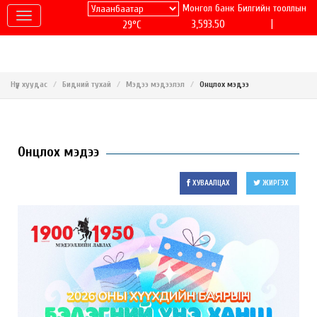
Монгол банк
Билгийн тооллын
|
3,593.50
29°C
Нүүр хуудас
Бидний тухай
Мэдээ мэдээлэл
Онцлох мэдээ
Онцлох мэдээ
ХУВААЛЦАХ
ЖИРГЭХ