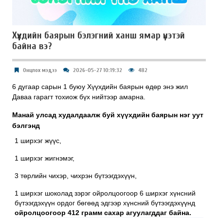
Хүүхдийн баярын бэлэгний ханш ямар үнэтэй
байна вэ?
Онцлох мэдээ
2026-05-27 10:19:32
482
6 дугаар сарын 1 буюу Хүүхдийн баярын өдөр энэ жил
Даваа гарагт тохиож бүх нийтээр амарна.
Манай улсад худалдаалж буй хүүхдийн баярын нэг уут
бэлгэнд
1 ширхэг жүүс,
1 ширхэг жигнэмэг,
3 төрлийн чихэр, чихрэн бүтээгдэхүүн,
1 ширхэг шоколад зэрэг ойролцоогоор 6 ширхэг хүнсний
бүтээгдэхүүн ордог бөгөөд эдгээр хүнсний бүтээгдэхүүнд
ойролцоогоор 412 грамм сахар агуулагддаг байна.