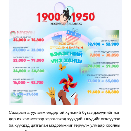
Сахарын агууламж өндөртэй хүнсний бүтээгдэхүүнийг нэг
дор их хэмжээгээр хэрэглэхэд хүүхдийн шүдийг өвчлүүлэх
ба хүүхдэд цатгалан мэдрэмжийг төрүүлж улмаар хоолны