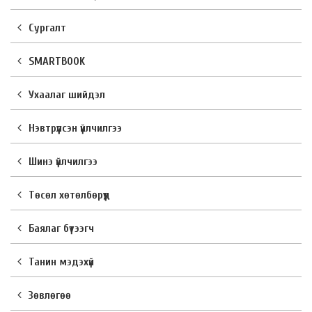
Сургалт
SMARTBOOK
Ухаалаг шийдэл
Нэвтрүүлсэн үйлчилгээ
Шинэ үйлчилгээ
Төсөл хөтөлбөрүүд
Баялаг бүтээгч
Танин мэдэхүй
Зөвлөгөө