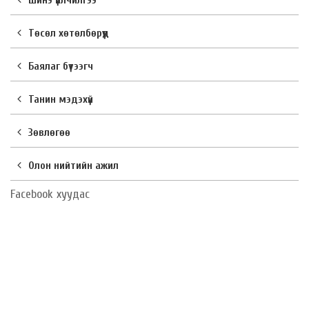
Шинэ үйлчилгээ
Төсөл хөтөлбөрүүд
Баялаг бүтээгч
Танин мэдэхүй
Зөвлөгөө
Олон нийтийн ажил
Facebook хуудас