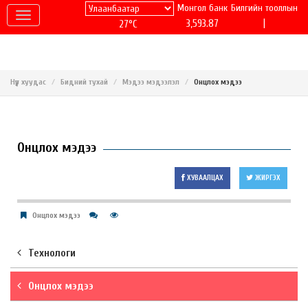
Монгол банк
Билгийн тооллын
|
3,593.87
27°C
Нүүр хуудас
Бидний тухай
Мэдээ мэдээлэл
Онцлох мэдээ
Онцлох мэдээ
ХУВААЛЦАХ
ЖИРГЭХ
Онцлох мэдээ
Технологи
Онцлох мэдээ