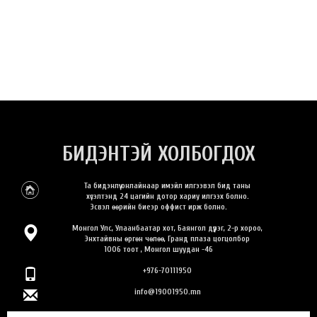
БИДЭНТЭЙ ХОЛБОГДОХ
Та бидэнлүү онлайнаар имэйл илгээвэл бид таны
хүсэлтэнд 24 цагийн дотор хариу илгээх болно.
Эсвэл өөрийн биеэр оффист ирж болно.
Монгол Улс, Улаанбаатар хот, Баянгол дүүрэг, 2-р хороо,
Энхтайвны өргөн чөлөө, Гранд плаза цогцолбор
1006 тоот , Монгол шуудан -46
+976-70111950
info@19001950.mn