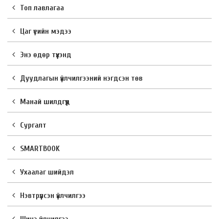
Топ лавлагаа
Цаг үеийн мэдээ
Энэ өдөр түүхэнд
Дуудлагын үйлчилгээний нэгдсэн төв
Манай шилдгүүд
Сургалт
SMARTBOOK
Ухаалаг шийдэл
Нэвтрүүлсэн үйлчилгээ