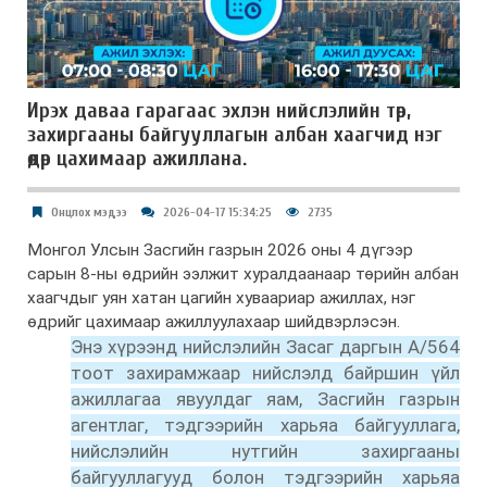
Ирэx даваа гарагаас эхлэн нийслэлийн төр,
захиргааны байгууллагын албан хаагчид нэг
өдөр цахимаар ажиллана.
Онцлох мэдээ
2026-04-17 15:34:25
2735
Монгол Улсын Засгийн газрын 2026 оны 4 дүгээр
сарын 8-ны өдрийн ээлжит хуралдаанаар төрийн албан
хаагчдыг уян хатан цагийн хуваариар ажиллах, нэг
өдрийг цахимаар ажиллуулахаар шийдвэрлэсэн.
Энэ хүрээнд нийслэлийн Засаг даргын А/564
тоот захирамжаар нийслэлд байршин үйл
ажиллагаа явуулдаг яам, Засгийн газрын
агентлаг, тэдгээрийн харьяа байгууллага,
нийслэлийн нутгийн захиргааны
байгууллагууд болон тэдгээрийн харьяа