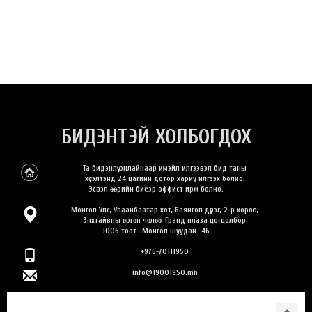
БИДЭНТЭЙ ХОЛБОГДОХ
Та бидэнлүү онлайнаар имэйл илгээвэл бид таны
хүсэлтэнд 24 цагийн дотор хариу илгээх болно.
Эсвэл өөрийн биеэр оффист ирж болно.
Монгол Улс, Улаанбаатар хот, Баянгол дүүрэг, 2-р хороо,
Энхтайвны өргөн чөлөө, Гранд плаза цогцолбор
1006 тоот , Монгол шуудан -46
+976-70111950
info@19001950.mn