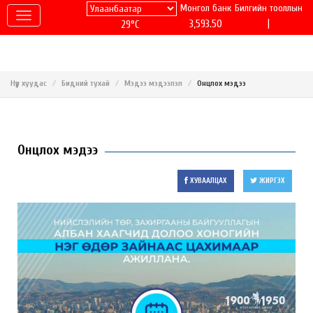
Монгол банк
Билгийн тооллын
|
3,593.50
29°C
Нүүр хуудас
Бидний тухай
Мэдээ мэдээлэл
Онцлох мэдээ
Онцлох мэдээ
ХУВААЛЦАХ
ЖИРГЭХ