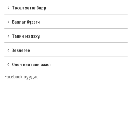
Төсөл хөтөлбөрүүд
Баялаг бүтээгч
Танин мэдэхүй
Зөвлөгөө
Олон нийтийн ажил
Facebook хуудас