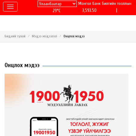
Монгол банк
Билгийн тооллын
|
3,593.50
29°C
Бидний тухай
Мэдээ мэдээлэл
Онцлох мэдээ
Онцлох мэдээ