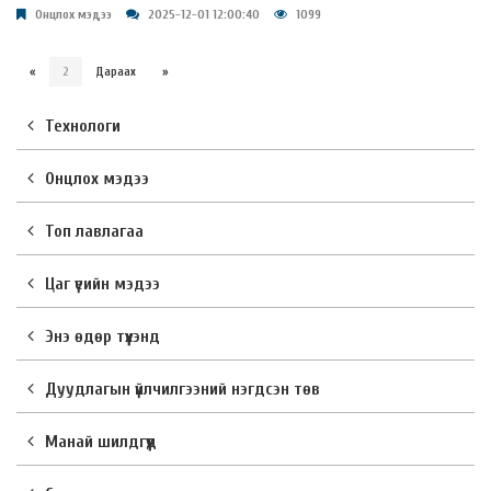
Онцлох мэдээ
2025-12-01 12:00:40
1099
«
2
Дараах
»
Технологи
Онцлох мэдээ
Топ лавлагаа
Цаг үеийн мэдээ
Энэ өдөр түүхэнд
Дуудлагын үйлчилгээний нэгдсэн төв
Манай шилдгүүд