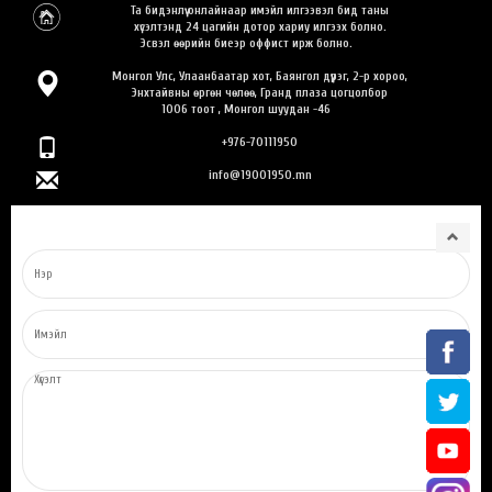
Та бидэнлүү онлайнаар имэйл илгээвэл бид таны
хүсэлтэнд 24 цагийн дотор хариу илгээх болно.
Эсвэл өөрийн биеэр оффист ирж болно.
Монгол Улс, Улаанбаатар хот, Баянгол дүүрэг, 2-р хороо,
Энхтайвны өргөн чөлөө, Гранд плаза цогцолбор
1006 тоот , Монгол шуудан -46
+976-70111950
info@19001950.mn