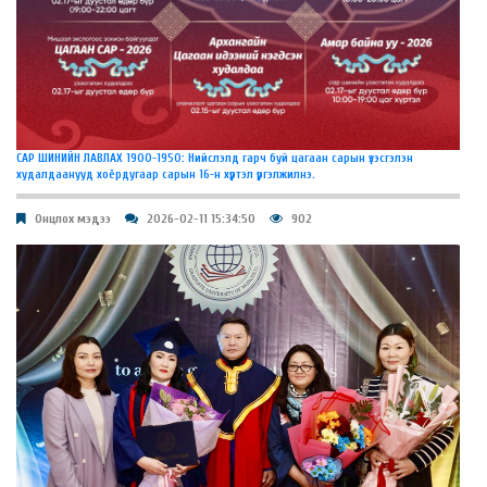
САР ШИНИЙН ЛАВЛАХ 1900-1950: Нийслэлд гарч буй цагаан сарын үзэсгэлэн
худалдаанууд хоёрдугаар сарын 16-н хүртэл үргэлжилнэ.
Онцлох мэдээ
2026-02-11 15:34:50
902