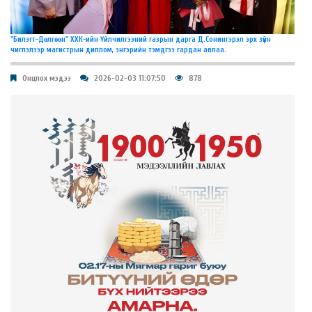
"Билэгт-Дөлгөөн" ХХК-ийн Үйлчилгээний газрын дарга Д.Сонингэрэл эрх зүйн
чиглэлээр магистрын диплом, энгэрийн тэмдгээ гардан авлаа.
Онцлох мэдээ
2026-02-03 11:07:50
878