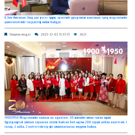
Б.Энх-Амгалан: Бид цаг үеэсээ түрүүлж, эрэлтийг урьдчилж хангахын тулд мэдээллийн
шинэчлэлтийг тасралтгүй хийж байдаг.
Онцлох мэдээ
2025-12-02 11:37:31
2621
19001950 Мэдээллийн лавлах нь одоогоос 20 жилийн өмнө таван хүний
бүрэлдэхүүнтэй ажлын гараагаа эхэлж байсан бол өдгөө 200 гаруй албан хаагчтай, 1
газар, 2 алба, 2 хэлтэстэйгээр үйл ажиллагаагаа явуулж байна.