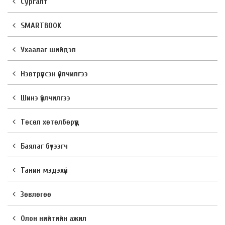
Сургалт
SMARTBOOK
Ухаалаг шийдэл
Нэвтрүүлсэн үйлчилгээ
Шинэ үйлчилгээ
Төсөл хөтөлбөрүүд
Баялаг бүтээгч
Танин мэдэхүй
Зөвлөгөө
Олон нийтийн ажил