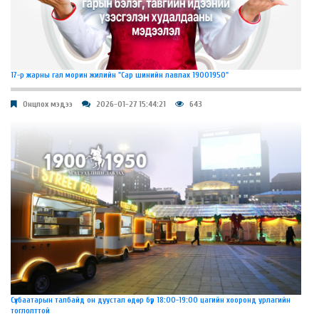
17-р жарны гал морин жилийн "Сар шинийн лавлах 19001950"
Онцлох мэдээ
2026-01-27 15:44:21
643
Сүхбаатарын талбайд он дуустал өдөр бүр 18:00-19:00 цагийн хооронд урлагийн
тоглолттой